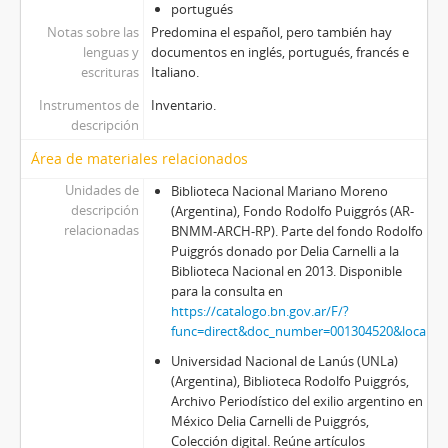
portugués
Notas sobre las
Predomina el español, pero también hay
lenguas y
documentos en inglés, portugués, francés e
escrituras
Italiano.
Instrumentos de
Inventario.
descripción
Área de materiales relacionados
Unidades de
Biblioteca Nacional Mariano Moreno
descripción
(Argentina), Fondo Rodolfo Puiggrós (AR-
relacionadas
BNMM-ARCH-RP). Parte del fondo Rodolfo
Puiggrós donado por Delia Carnelli a la
Biblioteca Nacional en 2013. Disponible
para la consulta en
https://catalogo.bn.gov.ar/F/?
func=direct&doc_number=001304520&local_
Universidad Nacional de Lanús (UNLa)
(Argentina), Biblioteca Rodolfo Puiggrós,
Archivo Periodístico del exilio argentino en
México Delia Carnelli de Puiggrós,
Colección digital. Reúne artículos