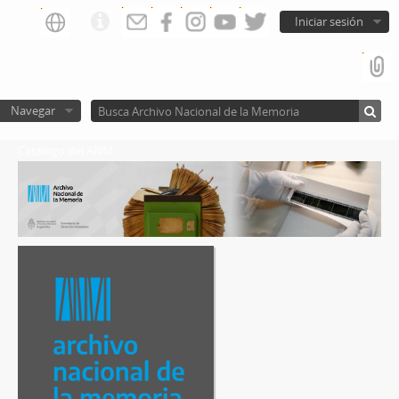
Iniciar sesión
Navegar
Catalogo del ANM