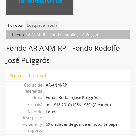
Fondos
Búsqueda rápida
Fondo
AR-ANM-RP - Fondo Rodolfo José Puiggrós
Fondo AR-ANM-RP - Fondo Rodolfo
José Puiggrós
Área de identidad
Código de
AR-ANM-RP
referencia
Título
Fondo Rodolfo José Puiggrós
Fecha(s)
1918-2010 (1936-1980) (Creación)
Nivel de
Fondo
descripción
Volumen y
69 unidades de guarda en soporte papel
soporte