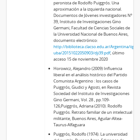
peronista de Rodolfo Puiggrós. Una
aproximación a la izquierda nacional.
Documentos de Jóvenes investigadores Nº
39, Instituto de Investigaciones Gino
Germani, Facultad de Ciencias Sociales de
la Universidad Nacional de Buenos Aires,
documento electrónico:
http://biblioteca.clacso.edu.ar/Argentina/iigg-
uba/20151022050903/dji39.pdf
, último
acceso 15 de noviembre 2020
Horowicz, Alejandro (2009) Influencia
liberal en el análisis histórico del Partido
Comunista Argentino : los casos de
Puiggrós, Giudici y Agosti, en Revista
Sociedad del Instituto de Investigaciones
Gino Germani, Vol. 28 , pp.109-
126;
Puiggrós, Adriana (2010). Rodolfo
Puiggrós. Retrato familiar de un intelectual
militante, Buenos Aires, Aguilar-Altea-
Taurus-Alfaguara
Puiggrós, Rodolfo (1974). La universidad