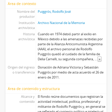
Área de contexto
Nombre del
Puiggrós, Rodolfo José
productor
Institución
Archivo Nacional de la Memoria
archivística
Historia
Cuando en 1974 debió partir al exilio en
archivística
México debido a las amenazas recibidas por
parte de la Alianza Anticomunista Argentina
(AAA), el archivo personal de Rodolfo
Puiggrós quedó al cuidado de la familia de
Delia Carnelli, su segunda compañera,
...
»
Origen del ingreso
Donación de Adriana Victoria y Sebastián
o transferencia
Puiggrós por medio de acta acuerdo el 26 de
enero de 2011.
Área de contenido y estructura
Alcance y
El fondo reúne documentos que registran la
contenido
actividad intelectual, política, profesional y
militante de Rodolfo Puiggrós y, en general se
ve reflejado el contexto político e intelectual