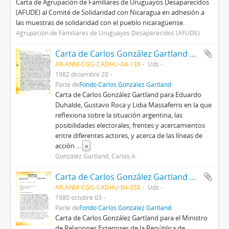
Carta de Agrupación de Familiares de Uruguayos Desaparecidos
(AFUDE) al Comité de Solidaridad con Nicaragua en adhesión a
las muestras de solidaridad con el pueblo nicaragüense.
Agrupación de Familiares de Uruguayos Desaparecidos (AFUDE)
Carta de Carlos González Gartland para Eduardo Duhalde, Gustavo Roca y Lidia Massaferro
AR-ANM-CGG-CADHU-04-138
Uds
1982 diciembre 20
Parte de
Fondo Carlos González Gartland
Carta de Carlos González Gartland para Eduardo
Duhalde, Gustavo Roca y Lidia Massaferro en la que
reflexiona sobre la situación argentina, las
posibilidades electorales, frentes y acercamientos
entre diferentes actores, y acerca de las líneas de
acción
...
»
González Gartland, Carlos A.
Carta de Carlos González Gartland para el Ministro de Relaciones Exteriores de la República de Nicaragua
AR-ANM-CGG-CADHU-04-038
Uds
1980 octubre 03
Parte de
Fondo Carlos González Gartland
Carta de Carlos González Gartland para el Ministro
de Relaciones Exteriores de la República de