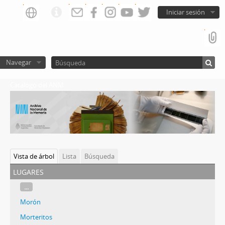
Iniciar sesión
Navegar
Catalogo del ANM
Vista de árbol
Lista
Búsqueda
lugares
...
Morón
Morteritos