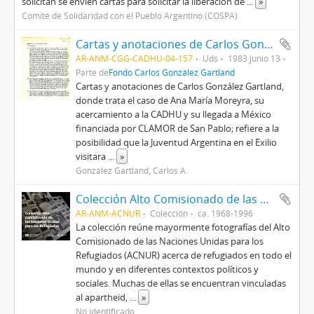
solicitan se envíen cartas para solicitar la liberación de
...
»
Comité de Solidaridad con el Pueblo Argentino (COSPA)
Cartas y anotaciones de Carlos González Gartland
AR-ANM-CGG-CADHU-04-157
Uds
1983 junio 13
Parte de
Fondo Carlos González Gartland
Cartas y anotaciones de Carlos González Gartland,
donde trata el caso de Ana María Moreyra, su
acercamiento a la CADHU y su llegada a México
financiada por CLAMOR de San Pablo; refiere a la
posibilidad que la Juventud Argentina en el Exilio
visitara
...
»
González Gartland, Carlos A.
Colección Alto Comisionado de las Naciones Unidas para los Refugiados (ACNUR)
AR-ANM-ACNUR
Colección
ca. 1968-1996
La colección reúne mayormente fotografías del Alto
Comisionado de las Naciones Unidas para los
Refugiados (ACNUR) acerca de refugiados en todo el
mundo y en diferentes contextos políticos y
sociales. Muchas de ellas se encuentran vinculadas
al apartheid,
...
»
No identificado