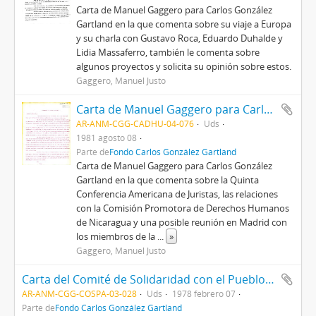
Carta de Manuel Gaggero para Carlos González
Gartland en la que comenta sobre su viaje a Europa
y su charla con Gustavo Roca, Eduardo Duhalde y
Lidia Massaferro, también le comenta sobre
algunos proyectos y solicita su opinión sobre estos.
Gaggero, Manuel Justo
Carta de Manuel Gaggero para Carlos González Gartland
AR-ANM-CGG-CADHU-04-076
Uds
1981 agosto 08
Parte de
Fondo Carlos González Gartland
Carta de Manuel Gaggero para Carlos González
Gartland en la que comenta sobre la Quinta
Conferencia Americana de Juristas, las relaciones
con la Comisión Promotora de Derechos Humanos
de Nicaragua y una posible reunión en Madrid con
los miembros de la
...
»
Gaggero, Manuel Justo
Carta del Comité de Solidaridad con el Pueblo Argentino (COSPA) al Comité de Solidaridad con el Pueblo de Nicaragua
AR-ANM-CGG-COSPA-03-028
Uds
1978 febrero 07
Parte de
Fondo Carlos González Gartland