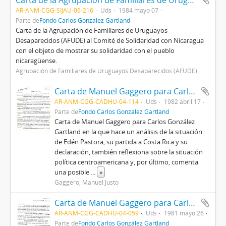
Carta de la Agrupación de Familiares de Uruguayos Desaparecidos (AFUDE) alComité de Solidaridad con Nicaragua
AR-ANM-CGG-SIJAU-06-216
Uds
1984 mayo 07
Parte de
Fondo Carlos González Gartland
Carta de la Agrupación de Familiares de Uruguayos
Desaparecidos (AFUDE) al Comité de Solidaridad con Nicaragua
con el objeto de mostrar su solidaridad con el pueblo
nicaragüense.
Agrupación de Familiares de Uruguayos Desaparecidos (AFUDE)
Carta de Manuel Gaggero para Carlos González Gartland
AR-ANM-CGG-CADHU-04-114
Uds
1982 abril 17
Parte de
Fondo Carlos González Gartland
Carta de Manuel Gaggero para Carlos González
Gartland en la que hace un análisis de la situación
de Edén Pastora, su partida a Costa Rica y su
declaración, también reflexiona sobre la situación
política centroamericana y, por último, comenta
una posible
...
»
Gaggero, Manuel Justo
Carta de Manuel Gaggero para Carlos González Gartland
AR-ANM-CGG-CADHU-04-059
Uds
1981 mayo 26
Parte de
Fondo Carlos González Gartland