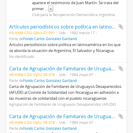
aparece el testimonio de Juan Martín. Se trata del
primer
...
»
Club para la Recuperación Democrática Argentina
Artículos periodísticos sobre política en latinoamérica
AR-ANM-CGG-SIJAU-07-091
Uds
1982 marzo 17
Parte de
Fondo Carlos González Gartland
Arículos periodísticos sobre política en latinoamérica en los que
se aborda la situación de Argentina, El Salvador y Nicaragua.
No identificado
Carta de Agrupación de Familiares de Uruguayos Desaparecidos (AFUDE) al Comité de Solidaridad con Nicaragua
AR-ANM-CGG-SIJAU-06-079
Uds
1984 mayo 07
Parte de
Fondo Carlos González Gartland
Carta de Agrupación de Familiares de Uruguayos Desaparecidos
(AFUDE) al Comité de Solidaridad con Nicaragua en adhesión a
las muestras de solidaridad con el pueblo nicaragüense.
Agrupación de Familiares de Uruguayos Desaparecidos (AFUDE)
Carta de Agrupación de Familiares de Uruguayos Desaparecidos (AFUDE) al Comité de Solidaridad con Nicaragua
AR-ANM-CGG-SIJAU-06-078
Uds
1984 mayo 07
Parte de
Fondo Carlos González Gartland