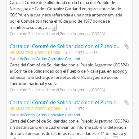
Carta al Comité de Solidaridad con la Lucha del Pueblo de
Nicaragua de Carlos González Gartland en representación de
COSPA, en la cual hace referencia a una nota anterior enviada
por el Comité con fecha el 18 de julio de 1977 donde se
manifiesta su apoyo
...
»
Comité de Solidaridad con el Pueblo Argentino (COSPA)
Carta del Comité de Solidaridad con el Pueblo Argentino (COSPA) al Comité de Solidaridad con el Pueblo de Nicaragua
AR-ANM-CGG-COSPA-03-008
Uds
1977 julio 18
Parte de
Fondo Carlos González Gartland
Carta del Comité de Solidaridad con el Pueblo Argentino (COSPA)
al Comité de Solidaridad con el Pueblo de Nicaragua, en apoyo y
adhesión a la lucha que libra el pueblo Nicaraguense por su
liberación nacional y social.
Comité de Solidaridad con el Pueblo Argentino (COSPA)
Carta del Comité de Solidaridad con el Pueblo Argentino (COSPA) sin destinatario
AR-ANM-CGG-COSPA-03-089
Uds
1979
Parte de
Fondo Carlos González Gartland
Carta del Comité de Solidaridad con el Pueblo Argentino (COSPA)
sin destinatario en la cual envían un informe sobre la detención
de nueve personas de distintas nacionalidades el 11 de marzo y