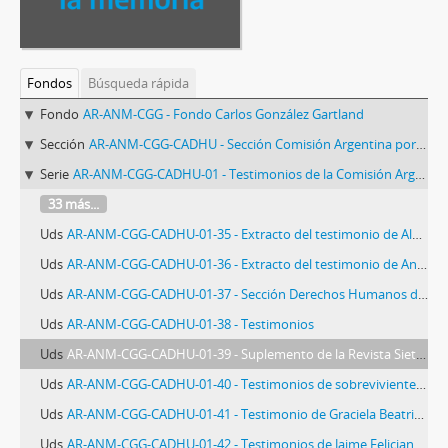
Fondos
Búsqueda rápida
Fondo
AR-ANM-CGG - Fondo Carlos González Gartland
Sección
AR-ANM-CGG-CADHU - Sección Comisión Argentina por los Derechos Humanos
Serie
AR-ANM-CGG-CADHU-01 - Testimonios de la Comisión Argentina de Derechos Humanos
33 más...
Uds
AR-ANM-CGG-CADHU-01-35 - Extracto del testimonio de Alberto Eduardo Girondo
Uds
AR-ANM-CGG-CADHU-01-36 - Extracto del testimonio de Ana María Marti, María A. Milia de Pirles y Sara Solarz de Osatinsky.
Uds
AR-ANM-CGG-CADHU-01-37 - Sección Derechos Humanos de la publicación "Argentina día por día" con testimonio de Lisandro Raúl Cubas
Uds
AR-ANM-CGG-CADHU-01-38 - Testimonios
Uds
AR-ANM-CGG-CADHU-01-39 - Suplemento de la Revista Siete Días "La tortura en Argentina.Documento Especial"
Uds
AR-ANM-CGG-CADHU-01-40 - Testimonios de sobrevivientes de campos clandestinos de concentración- exterminio
Uds
AR-ANM-CGG-CADHU-01-41 - Testimonio de Graciela Beatriz Daleo y Andrés Román Castillo sobre el campo de concentración clandestino de la Escuela de Mecánica de la Armada (ESMA)
Uds
AR-ANM-CGG-CADHU-01-42 - Testimonios de Jaime Feliciano Dri