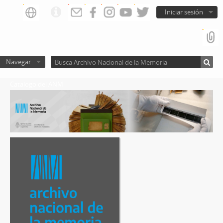
Iniciar sesión
Navegar
Catalogo del ANM