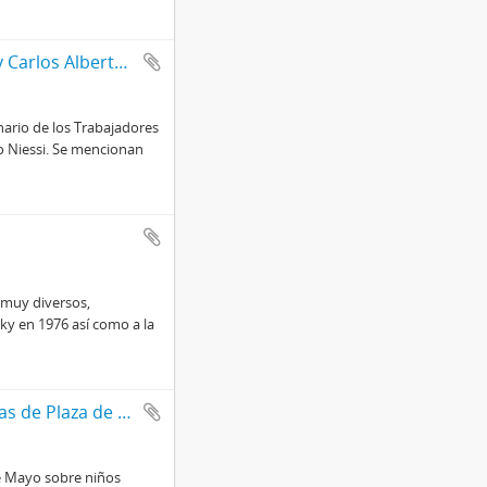
Anotación sobre una mujer ex militante del PRT y Carlos Alberto Niessi
nario de los Trabajadores
to Niessi. Se mencionan
 muy diversos,
ky en 1976 así como a la
Artículo del Diario La Voz con solicitada de Abuelas de Plaza de Mayo sobre niños secuestrados desaparecidos
de Mayo sobre niños