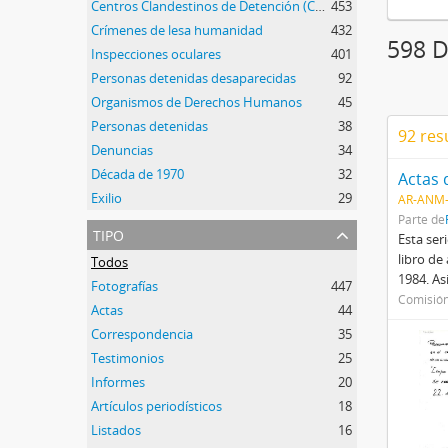
Centros Clandestinos de Detención (CCD)
453
Crímenes de lesa humanidad
432
598 D
Inspecciones oculares
401
Personas detenidas desaparecidas
92
Organismos de Derechos Humanos
45
Personas detenidas
38
92 res
Denuncias
34
Década de 1970
32
Actas
Exilio
29
AR-ANM
Parte de
tipo
Esta ser
libro de
Todos
1984. A
Fotografías
447
Comisión
Actas
44
Correspondencia
35
Testimonios
25
Informes
20
Artículos periodísticos
18
Listados
16