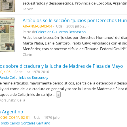
secuestrados y desaparecidos. Provincia de Córdoba, Argentin
La Voz
AR-ANM-GB-03-04
Uds
2008 julio 25
Parte de
Colección Guillermo Bernasconi
Artículos se le sección "Juicios por Derechos Humanos" del diari
Marta Platía, Daniel Santoro, Pablo Calvo vinculados con el d
Menéndez, tras conocerse el fallo del Tribunal Federal Oral N
Clarín
los sobre dictadura y la lucha de Madres de Plaza de Mayo
CJK-06
Serie
ca. 1978-2016
Fondo Celia Jinkis de Korsunsky
ie reúne artículos, mayormente periodísticos, acerca de la detención y desa
y así como de la dictadura en general y sobre la lucha de Madres de Plaza
squeda de Celia Jinkis de su hijo
...
»
 Korsunsky, Celia
n Argentino
CGG-COSPA-02-01
Uds
1976 julio
Fondo Carlos González Gartland