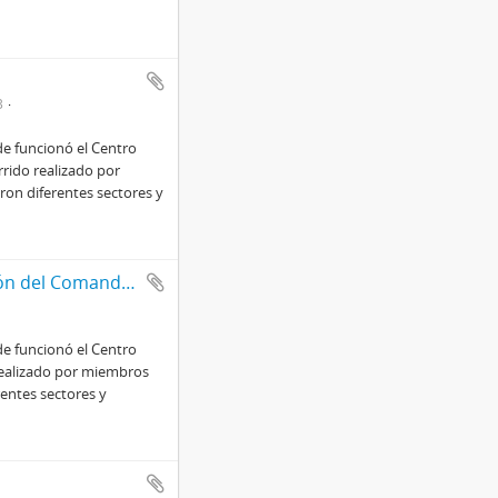
3
e funcionó el Centro
rrido realizado por
ron diferentes sectores y
Actas de procedimientos de la Sección Explotación del Comando III Cuerpo de Ejército
e funcionó el Centro
 realizado por miembros
rentes sectores y