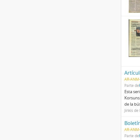
Artícu
AR-ANM-
Parte de
Esta ser
Korsunsk
de la bú
Jinkis de
Boletí
AR-ANM-
Parte de