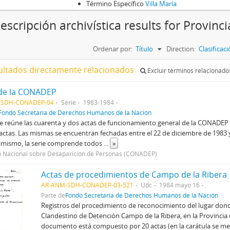
Término Específico
Villa María
escripción archivística results for Provin
Ordenar por:
Título
Direction:
Clasifica
ultados directamente relacionados
Excluir términos relacionado
 de la CONADEP
-SDH-CONADEP-04
Serie
1983-1984
Fondo Secretaría de Derechos Humanos de la Nación
ie reúne las cuarenta y dos actas de funcionamiento general de la CONADEP
 actas. Las mismas se encuentran fechadas entre el 22 de diciembre de 1983 
simismo, la serie comprende todos
...
»
 Nacional sobre Desaparición de Personas (CONADEP)
Actas de procedimientos de Campo de la Ribera
AR-ANM-SDH-CONADEP-03-521
Udc
1984 mayo 16
Parte de
Fondo Secretaría de Derechos Humanos de la Nación
Registros del procedimiento de reconocimiento del lugar dond
Clandestino de Detención Campo de la Ribera, en la Provincia 
documento está compuesto por 20 actas (en la carátula se me