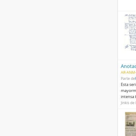
Anotac
AR-ANM-
Parte de
Esta ser
mayormen
intensa 
Jinkis de