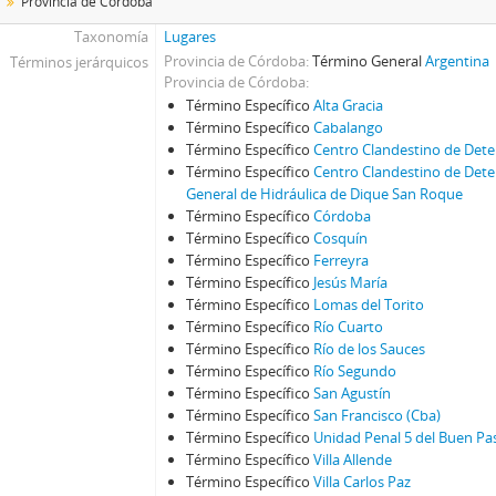
Provincia de Córdoba
Taxonomía
Lugares
Provincia de Córdoba
Término General
Argentina
Términos jerárquicos
Provincia de Córdoba
Término Específico
Alta Gracia
Término Específico
Cabalango
Término Específico
Centro Clandestino de Dete
Término Específico
Centro Clandestino de Deten
General de Hidráulica de Dique San Roque
Término Específico
Córdoba
Término Específico
Cosquín
Término Específico
Ferreyra
Término Específico
Jesús María
Término Específico
Lomas del Torito
Término Específico
Río Cuarto
Término Específico
Río de los Sauces
Término Específico
Río Segundo
Término Específico
San Agustín
Término Específico
San Francisco (Cba)
Término Específico
Unidad Penal 5 del Buen Pa
Término Específico
Villa Allende
Término Específico
Villa Carlos Paz