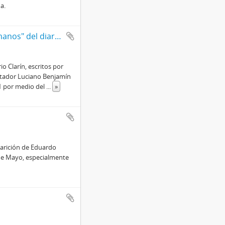
a.
Artículos se le sección "Juicios por Derechos Humanos" del diario Clarín
o Clarín, escritos por
ictador Luciano Benjamín
°1 por medio del
...
»
parición de Eduardo
 de Mayo, especialmente