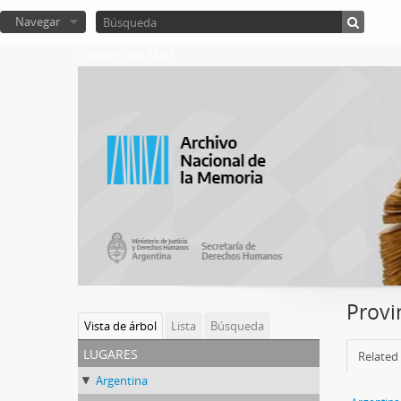
Navegar
Catalogo del ANM
Provi
Vista de árbol
Lista
Búsqueda
lugares
Related 
Argentina