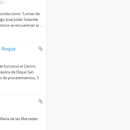
22
onocida como "Lomas de
go José Julián Solanille
istros se encuentran la
...
n Roque
e funcionó el Centro
ráulica de Dique San
s de procedimientos, 5
María de las Mercedes