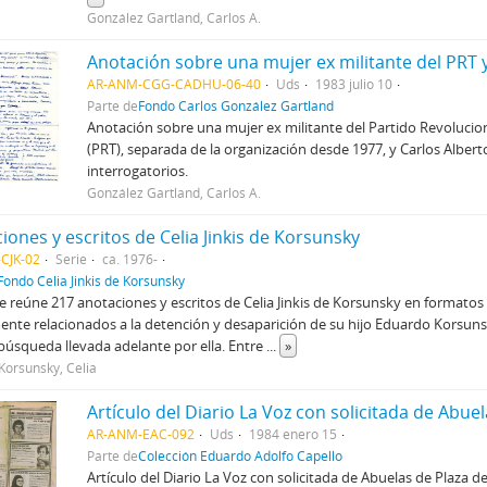
González Gartland, Carlos A.
AR-ANM-CGG-CADHU-06-40
Uds
1983 julio 10
Parte de
Fondo Carlos González Gartland
Anotación sobre una mujer ex militante del Partido Revolucio
(PRT), separada de la organización desde 1977, y Carlos Alber
interrogatorios.
González Gartland, Carlos A.
iones y escritos de Celia Jinkis de Korsunsky
CJK-02
Serie
ca. 1976-
Fondo Celia Jinkis de Korsunsky
ie reúne 217 anotaciones y escritos de Celia Jinkis de Korsunsky en formatos
te relacionados a la detención y desaparición de su hijo Eduardo Korsuns
búsqueda llevada adelante por ella. Entre
...
»
 Korsunsky, Celia
AR-ANM-EAC-092
Uds
1984 enero 15
Parte de
Colección Eduardo Adolfo Capello
Artículo del Diario La Voz con solicitada de Abuelas de Plaza 