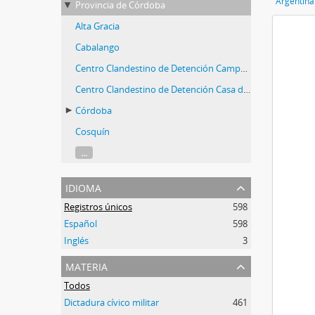
Argentina
Provincia de Córdoba
Alta Gracia
Cabalango
Centro Clandestino de Detención Campo de la Ribera
Centro Clandestino de Detención Casa de la Dirección General de Hidráulica de Dique San Roque
Córdoba
Cosquín
...
idioma
Registros únicos
598
Español
598
Inglés
3
materia
Todos
Dictadura cívico militar
461