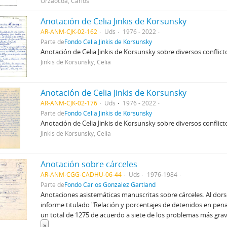
Orzaocoa, Carlos
Anotación de Celia Jinkis de Korsunsky
AR-ANM-CJK-02-162
Uds
1976 - 2022
Parte de
Fondo Celia Jinkis de Korsunsky
Anotación de Celia Jinkis de Korsunsky sobre diversos conflicto
Jinkis de Korsunsky, Celia
Anotación de Celia Jinkis de Korsunsky
AR-ANM-CJK-02-176
Uds
1976 - 2022
Parte de
Fondo Celia Jinkis de Korsunsky
Anotación de Celia Jinkis de Korsunsky sobre diversos conflicto
Jinkis de Korsunsky, Celia
Anotación sobre cárceles
AR-ANM-CGG-CADHU-06-44
Uds
1976-1984
Parte de
Fondo Carlos González Gartland
Anotaciones asistemáticas manuscritas sobre cárceles. Al dor
informe titulado "Relación y porcentajes de detenidos en pena
un total de 1275 de acuerdo a siete de los problemas más gra
»