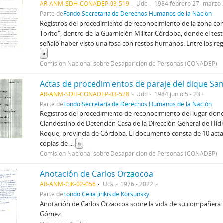
AR-ANM-SDH-CONADEP-03-519
Udc
1984 febrero 27- marzo 
Parte de
Fondo Secretaría de Derechos Humanos de la Nación
Registros del procedimiento de reconocimiento de la zona c
Torito", dentro de la Guarnición Militar Córdoba, donde el testi
señaló haber visto una fosa con restos humanos. Entre los reg
»
Comisión Nacional sobre Desaparición de Personas (CONADEP)
Actas de procedimientos de paraje del dique Sa
AR-ANM-SDH-CONADEP-03-528
Udc
1984 junio 5 - 23
Parte de
Fondo Secretaría de Derechos Humanos de la Nación
Registros del procedimiento de reconocimiento del lugar dond
Clandestino de Detención Casa de la Dirección General de Hid
Roque, provincia de Córdoba. El documento consta de 10 acta
copias de
...
»
Comisión Nacional sobre Desaparición de Personas (CONADEP)
Anotación de Carlos Orzaocoa
AR-ANM-CJK-02-056
Uds
1976 - 2022
Parte de
Fondo Celia Jinkis de Korsunsky
Anotación de Carlos Orzaocoa sobre la vida de su compañera 
Gómez.