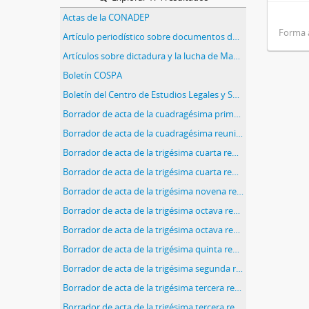
Actas de la CONADEP
Forma 
Artículo periodístico sobre documentos desclasificados vinuclados a la dictadura en La Pampa
Artículos sobre dictadura y la lucha de Madres de Plaza de Mayo
Boletín COSPA
Boletín del Centro de Estudios Legales y Sociales (CELS)
Borrador de acta de la cuadragésima primera reunión de la Comisión Nacional sobre Desaparición de Personas (CONADEP)
Borrador de acta de la cuadragésima reunión de la Comisión Nacional sobre Desaparición de Personas (CONADEP)
Borrador de acta de la trigésima cuarta reunión de la Comisión Nacional sobre Desaparición de Personas (CONADEP)
Borrador de acta de la trigésima cuarta reunión de la Comisión Nacional sobre Desaparición de Personas (CONADEP)
Borrador de acta de la trigésima novena reunión de la Comisión Nacional sobre Desaparición de Personas (CONADEP)
Borrador de acta de la trigésima octava reunión de la Comisión Nacional sobre Desaparición de Personas (CONADEP)
Borrador de acta de la trigésima octava reunión de la Comisión Nacional sobre Desaparición de Personas (CONADEP)
Borrador de acta de la trigésima quinta reunión de la Comisión Nacional sobre Desaparición de Personas (CONADEP)
Borrador de acta de la trigésima segunda reunión de la Comisión Nacional sobre Desaparición de Personas (CONADEP)
Borrador de acta de la trigésima tercera reunión de la Comisión Nacional sobre Desaparición de Personas (CONADEP)
Borrador de acta de la trigésima tercera reunión de la Comisión Nacional sobre Desaparición de Personas (CONADEP)