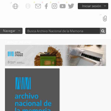
Iniciar sesión
Navegar
Catalogo del ANM