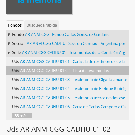
Fondos
Búsqueda rápida
Fondo
AR-ANM-CGG - Fondo Carlos González Gartland
Sección
AR-ANM-CGG-CADHU - Sección Comisión Argentina por los Derechos Humanos
Serie
AR-ANM-CGG-CADHU-01 - Testimonios de la Comisión Argentina de Derechos Humanos
Uds
AR-ANM-CGG-CADHU-01-01 - Carátula de testimonios de la CADHU
Uds
AR-ANM-CGG-CADHU-01-02 - Lista de testimonios
Uds
AR-ANM-CGG-CADHU-01-03 - Testimonio de Olga Talamante
Uds
AR-ANM-CGG-CADHU-01-04 - Testimonio de Enrique Rodríguez Larreta P. "Un relato estremecedor sobre las torturas en Argentina y Uruguay"
Uds
AR-ANM-CGG-CADHU-01-05 - Testimonio acerca de dos asesinatos
Uds
AR-ANM-CGG-CADHU-01-06 - Carta de Carlos Campero a Casa Argentina en México
35 más...
Uds AR-ANM-CGG-CADHU-01-02 -