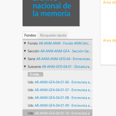
Área de
Fondos
Búsqueda rápida
Área de
Fondo
AR-ANM-ANM - Fondo ANM (Archivo Nacional de la Memoria)
Sección
AR-ANM-ANM-GFA - Sección Gestión de Fondos Audiovisuales del ANM
Serie
AR-ANM-ANM-GFD-04 - Entrevistas Archivo Oral
Subserie
AR-ANM-GFD-04-01 - Dictadura: a 30 años del Golpe
5 más...
Udc
AR-ANM-GFA-04-01-06 - Entrevista a Estela CALCAGNO
Udc
AR-ANM-GFA-04-01-07 - Entrevista a Andrés RIVERA
Udc
AR-ANM-GFA-04-01-08 - Entrevista a Daniel FEIRESTEIN
Udc
AR-ANM-GFA-04-01-09 - Entrevista a Mabel GRIMBERG
Udc
AR-ANM-GFA-04-01-10 - Entrevista a Jorge CARDELLI