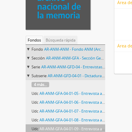
Área de
Fondos
Búsqueda rápida
Área de
Fondo
AR-ANM-ANM - Fondo ANM (Archivo Nacional de la Memoria)
Sección
AR-ANM-ANM-GFA - Sección Gestión de Fondos Audiovisuales del ANM
Serie
AR-ANM-ANM-GFD-04 - Entrevistas Archivo Oral
Subserie
AR-ANM-GFD-04-01 - Dictadura: a 30 años del Golpe
4 más...
Udc
AR-ANM-GFA-04-01-05 - Entrevista a Dora BARRANCOS
Udc
AR-ANM-GFA-04-01-06 - Entrevista a Estela CALCAGNO
Udc
AR-ANM-GFA-04-01-07 - Entrevista a Andrés RIVERA
Udc
AR-ANM-GFA-04-01-08 - Entrevista a Daniel FEIRESTEIN
Udc
AR-ANM-GFA-04-01-09 - Entrevista a Mabel GRIMBERG