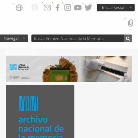
Iniciar sesión
Navegar
Catalogo del ANM