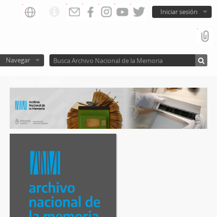
Iniciar sesión
Navegar
Catalogo del ANM