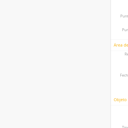
Punt
Pun
Área de
R
Fech
Objeto 
Tip