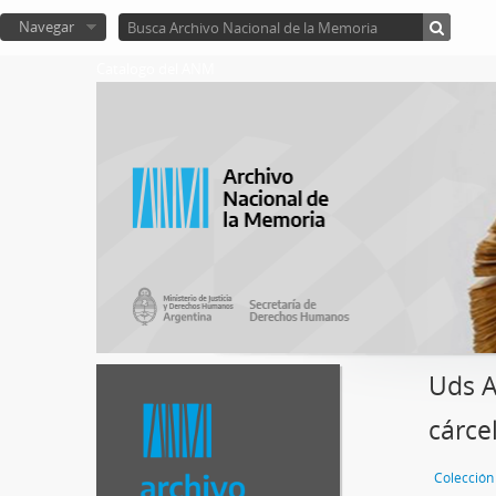
Navegar
Catalogo del ANM
Uds A
cárce
Colección 