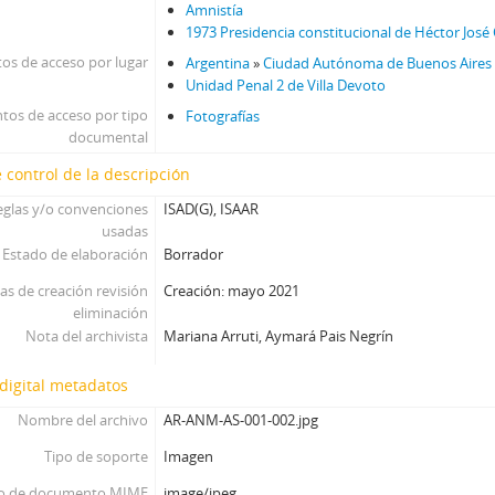
Amnistía
1973 Presidencia constitucional de Héctor Jos
os de acceso por lugar
Argentina
»
Ciudad Autónoma de Buenos Aires
Unidad Penal 2 de Villa Devoto
tos de acceso por tipo
Fotografías
documental
 control de la descripción
eglas y/o convenciones
ISAD(G), ISAAR
usadas
Estado de elaboración
Borrador
as de creación revisión
Creación: mayo 2021
eliminación
Nota del archivista
Mariana Arruti, Aymará Pais Negrín
digital metadatos
Nombre del archivo
AR-ANM-AS-001-002.jpg
Tipo de soporte
Imagen
o de documento MIME
image/jpeg