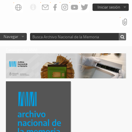
Iniciar sesión
Navegar
Catalogo del ANM