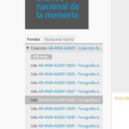
Fondos
Búsqueda rápida
Colección
AR-ANM-AGN01 - Colección fotográfica AGN (Archivo General de la Nación)
416 más...
Uds
AR-ANM-AGN01-0424 - Fotografía de integrantes del Partido Peronista Femenino
Uds
AR-ANM-AGN01-0425 - Fotografía de integrantes de Comité Radical
Uds
AR-ANM-AGN01-0426 - Fotografía de la proclamación de la candidatura de Roque Sáenz Peña
Uds
AR-ANM-AGN01-0427 - Fotografía de Convención de Unión Cívica Radical
Área de
Uds
AR-ANM-AGN01-0428 - Fotografía mitin del Partido Socialista Obrero
Uds
AR-ANM-AGN01-0429 - Fotografía de la Junta Consultiva Nacional
Uds
AR-ANM-AGN01-0430 - Fotografía de quema de libretas de enrolamiento
Uds
AR-ANM-AGN01-0431 - Fotografía de proclamación de la fórmula Ortiz - Castillo