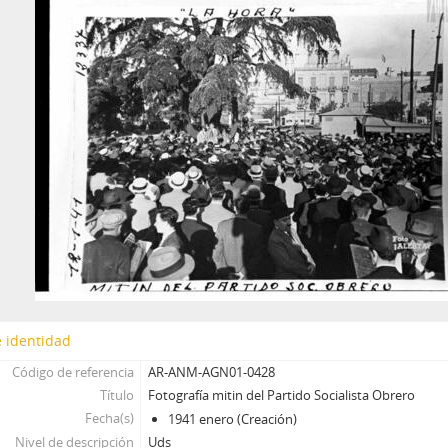
 identidad
Código de referencia
AR-ANM-AGN01-0428
Título
Fotografía mitin del Partido Socialista Obrero
Fecha(s)
1941 enero (Creación)
Nivel de descripción
Uds