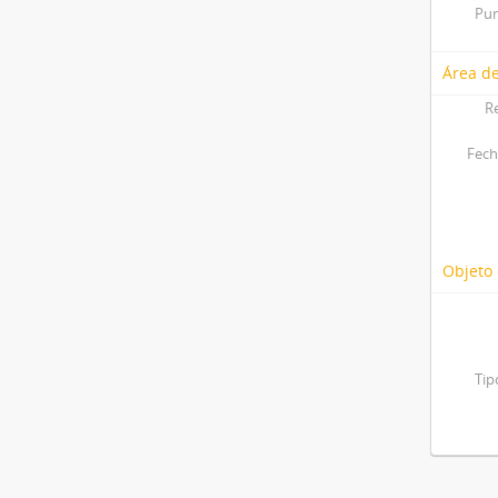
Pun
Área de
R
Fech
Objeto 
Tip