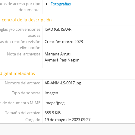
tos de acceso por tipo
Fotografías
documental
 control de la descripción
eglas y/o convenciones
ISAD (G), ISAAR
usadas
as de creación revisión
Creación: marzo 2023
eliminación
Nota del archivista
Mariana Arruti
Aymará Pais Negrin
digital metadatos
Nombre del archivo
AR-ANM-LS-0017.jpg
Tipo de soporte
Imagen
o de documento MIME
image/jpeg
Tamaño del archivo
635.3 KiB
Cargado
19 de mayo de 2023 09:27