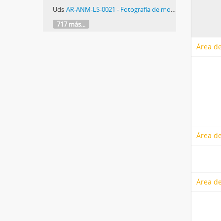
Uds
AR-ANM-LS-0021 - Fotografía de movilización a Ezeiza por el regreso de los presos políticos del penal de Rawson
717 más...
Área de
Área de
Área de