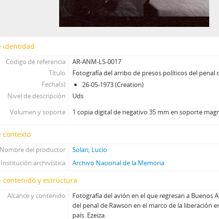
 identidad
Código de referencia
AR-ANM-LS-0017
Título
Fotografía del arribo de presos políticos del pena
Fecha(s)
26-05-1973 (Creation)
Nivel de descripción
Uds
Volumen y soporte
1 copia digital de negativo 35 mm en soporte mag
 contexto
Nombre del productor
Solari, Lucio
Institución archivística
Archivo Nacional de la Memoria
 contenido y estructura
Alcance y contenido
Fotografía del avión en el que regresan a Buenos Ai
del penal de Rawson en el marco de la liberación en
país. Ezeiza.