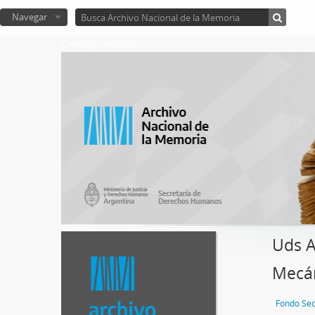
Navegar
Catalogo del ANM
Uds A
Mecán