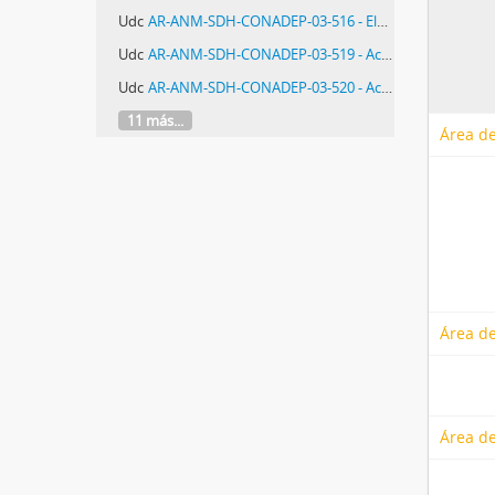
Udc
AR-ANM-SDH-CONADEP-03-516 - Elevación a la Justicia Federal de denuncias y testimonios por presuntos delitos cometidos en jurisdicción de la Provincia de Córdoba
Udc
AR-ANM-SDH-CONADEP-03-519 - Actas de procedimientos de Lomas de Torito
Udc
AR-ANM-SDH-CONADEP-03-520 - Actas de procedimientos de La Perla
11 más...
Área de
Área de
Área de