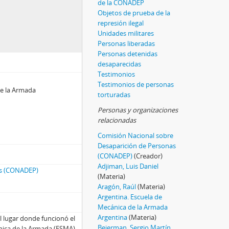
de la CONADEP
Objetos de prueba de la
represión ilegal
Unidades militares
Personas liberadas
Personas detenidas
desaparecidas
Testimonios
Testimonios de personas
de la Armada
torturadas
Personas y organizaciones
relacionadas
Comisión Nacional sobre
Desaparición de Personas
(CONADEP)
(Creador)
Adjiman, Luis Daniel
as (CONADEP)
(Materia)
Aragón, Raúl
(Materia)
Argentina. Escuela de
Mecánica de la Armada
Argentina
(Materia)
l lugar donde funcionó el
Bejerman, Sergio Martín
nica de la Armada (ESMA).