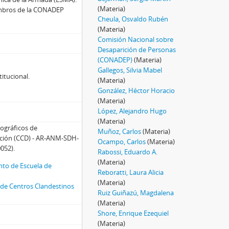
(Materia)
iembros de la CONADEP
Cheula, Osvaldo Rubén
(Materia)
Comisión Nacional sobre
Desaparición de Personas
(CONADEP)
(Materia)
Gallegos, Silvia Mabel
titucional.
(Materia)
González, Héctor Horacio
(Materia)
López, Alejandro Hugo
(Materia)
ográficos de
Muñoz, Carlos
(Materia)
nción (CCD) - AR-ANM-SDH-
Ocampo, Carlos
(Materia)
052).
Rabossi, Eduardo A.
(Materia)
ento de Escuela de
Reboratti, Laura Alicia
(Materia)
 de Centros Clandestinos
Ruiz Guiñazú, Magdalena
(Materia)
Shore, Enrique Ezequiel
(Materia)