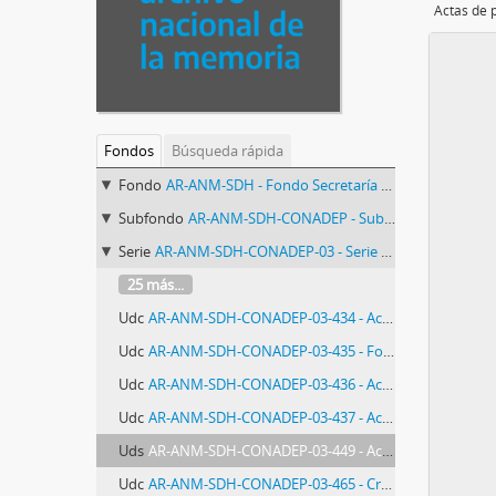
Fondos
Búsqueda rápida
Fondo
AR-ANM-SDH - Fondo Secretaría de Derechos Humanos de la Nación
Subfondo
AR-ANM-SDH-CONADEP - Subfondo CONADEP (Comisión Nacional sobre la Desaparición de Personas)
Serie
AR-ANM-SDH-CONADEP-03 - Serie Actas de reconocimiento y relevamiento documental sobre Centros Clandestinos de Detención
25 más...
Udc
AR-ANM-SDH-CONADEP-03-434 - Actas de procedimientos de El Banco
Udc
AR-ANM-SDH-CONADEP-03-435 - Fotografías tomadas en la inspección ocular realizada en el Centro de Detención El Olimpo
Udc
AR-ANM-SDH-CONADEP-03-436 - Actas de procedimientos de Superintendencia de Seguridad Federal
Udc
AR-ANM-SDH-CONADEP-03-437 - Actas de procedimientos de Hospital Posadas - El Chalet
Uds
AR-ANM-SDH-CONADEP-03-449 - Actas de procedimientos de Escuela de Mecánica de la Armada
Udc
AR-ANM-SDH-CONADEP-03-465 - Croquis y registros fotográficos del procedimiento de Escuela de Mecánica de la Armada (ESMA)