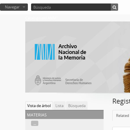
Navegar
Catalogo del ANM
Regis
Vista de árbol
Lista
Búsqueda
materias
Related 
...