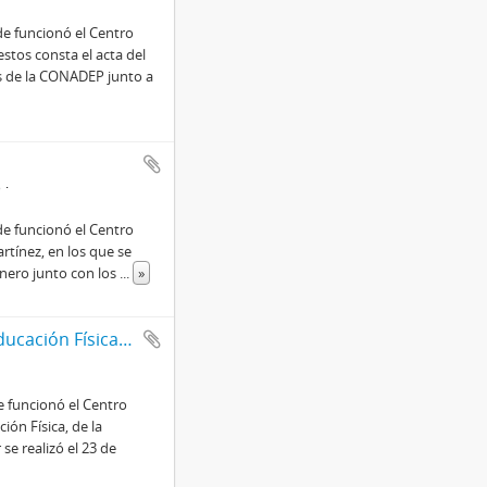
e funcionó el Centro
stos consta el acta del
os de la CONADEP junto a
8
e funcionó el Centro
tínez, en los que se
 enero junto con los
...
»
Actas de procedimientos de Departamento de Educación Física de la Universidad Nacional de Tucumán
 funcionó el Centro
ón Física, de la
e realizó el 23 de