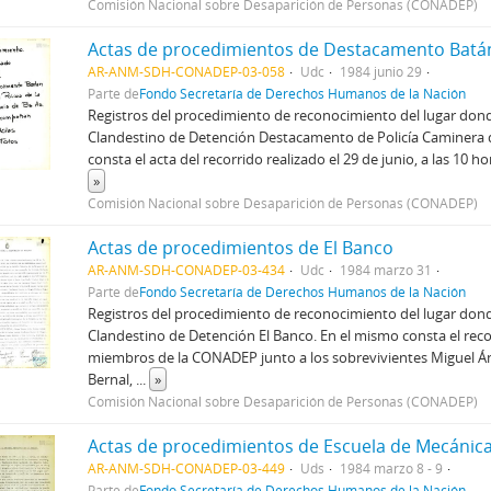
Comisión Nacional sobre Desaparición de Personas (CONADEP)
AR-ANM-SDH-CONADEP-03-058
Udc
1984 junio 29
Parte de
Fondo Secretaría de Derechos Humanos de la Nación
Registros del procedimiento de reconocimiento del lugar dond
Clandestino de Detención Destacamento de Policía Caminera d
consta el acta del recorrido realizado el 29 de junio, a las 10 
»
Comisión Nacional sobre Desaparición de Personas (CONADEP)
Actas de procedimientos de El Banco
AR-ANM-SDH-CONADEP-03-434
Udc
1984 marzo 31
Parte de
Fondo Secretaría de Derechos Humanos de la Nación
Registros del procedimiento de reconocimiento del lugar dond
Clandestino de Detención El Banco. En el mismo consta el reco
miembros de la CONADEP junto a los sobrevivientes Miguel Án
Bernal,
...
»
Comisión Nacional sobre Desaparición de Personas (CONADEP)
Actas de procedimientos de Escuela de Mecánic
AR-ANM-SDH-CONADEP-03-449
Uds
1984 marzo 8 - 9
Parte de
Fondo Secretaría de Derechos Humanos de la Nación