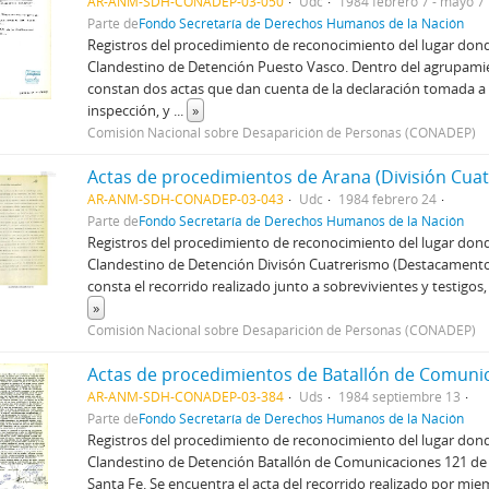
AR-ANM-SDH-CONADEP-03-050
Udc
1984 febrero 7 - mayo 7
Parte de
Fondo Secretaría de Derechos Humanos de la Nación
Registros del procedimiento de reconocimiento del lugar dond
Clandestino de Detención Puesto Vasco. Dentro del agrupam
constan dos actas que dan cuenta de la declaración tomada a 
inspección, y
...
»
Comisión Nacional sobre Desaparición de Personas (CONADEP)
Actas de procedimientos de Arana (División Cua
AR-ANM-SDH-CONADEP-03-043
Udc
1984 febrero 24
Parte de
Fondo Secretaría de Derechos Humanos de la Nación
Registros del procedimiento de reconocimiento del lugar dond
Clandestino de Detención Divisón Cuatrerismo (Destacamento
consta el recorrido realizado junto a sobrevivientes y testigos
»
Comisión Nacional sobre Desaparición de Personas (CONADEP)
Actas de procedimientos de Batallón de Comuni
AR-ANM-SDH-CONADEP-03-384
Uds
1984 septiembre 13
Parte de
Fondo Secretaría de Derechos Humanos de la Nación
Registros del procedimiento de reconocimiento del lugar dond
Clandestino de Detención Batallón de Comunicaciones 121 de 
Santa Fe. Se encuentra el acta del recorrido realizado por m