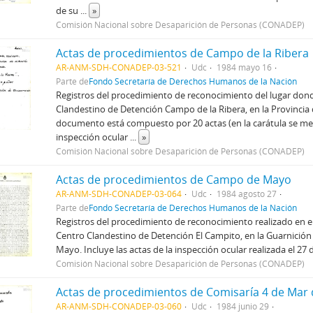
de su
...
»
Comisión Nacional sobre Desaparición de Personas (CONADEP)
Actas de procedimientos de Campo de la Ribera
AR-ANM-SDH-CONADEP-03-521
Udc
1984 mayo 16
Parte de
Fondo Secretaría de Derechos Humanos de la Nación
Registros del procedimiento de reconocimiento del lugar dond
Clandestino de Detención Campo de la Ribera, en la Provincia 
documento está compuesto por 20 actas (en la carátula se me
inspección ocular
...
»
Comisión Nacional sobre Desaparición de Personas (CONADEP)
Actas de procedimientos de Campo de Mayo
AR-ANM-SDH-CONADEP-03-064
Udc
1984 agosto 27
Parte de
Fondo Secretaría de Derechos Humanos de la Nación
Registros del procedimiento de reconocimiento realizado en e
Centro Clandestino de Detención El Campito, en la Guarnición
Mayo. Incluye las actas de la inspección ocular realizada el 27 
Comisión Nacional sobre Desaparición de Personas (CONADEP)
Actas de procedimientos de Comisaría 4 de Mar d
AR-ANM-SDH-CONADEP-03-060
Udc
1984 junio 29