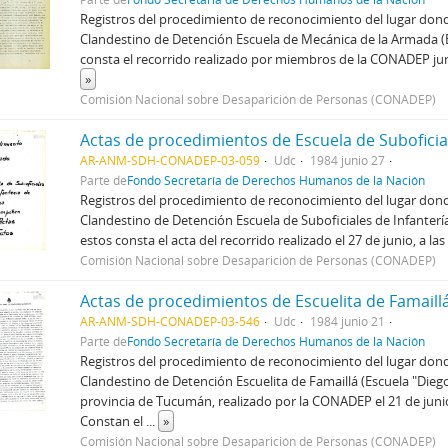
Registros del procedimiento de reconocimiento del lugar dond
Clandestino de Detención Escuela de Mecánica de la Armada 
consta el recorrido realizado por miembros de la CONADEP jun
»
Comisión Nacional sobre Desaparición de Personas (CONADEP)
AR-ANM-SDH-CONADEP-03-059
Udc
1984 junio 27
Parte de
Fondo Secretaría de Derechos Humanos de la Nación
Registros del procedimiento de reconocimiento del lugar dond
Clandestino de Detención Escuela de Suboficiales de Infanterí
estos consta el acta del recorrido realizado el 27 de junio, a la
Comisión Nacional sobre Desaparición de Personas (CONADEP)
Actas de procedimientos de Escuelita de Famaill
AR-ANM-SDH-CONADEP-03-546
Udc
1984 junio 21
Parte de
Fondo Secretaría de Derechos Humanos de la Nación
Registros del procedimiento de reconocimiento del lugar dond
Clandestino de Detención Escuelita de Famaillá (Escuela "Diego 
provincia de Tucumán, realizado por la CONADEP el 21 de junio
Constan el
...
»
Comisión Nacional sobre Desaparición de Personas (CONADEP)