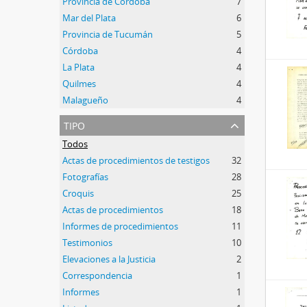
Provincia de Córdoba
7
Mar del Plata
6
Provincia de Tucumán
5
Córdoba
4
La Plata
4
Quilmes
4
Malagueño
4
tipo
Todos
Actas de procedimientos de testigos
32
Fotografías
28
Croquis
25
Actas de procedimientos
18
Informes de procedimientos
11
Testimonios
10
Elevaciones a la Justicia
2
Correspondencia
1
Informes
1