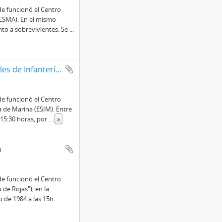
e funcionó el Centro
(ESMA). En el mismo
to a sobrevivientes. Se
...
Actas de procedimientos de Escuela de Suboficiales de Infantería de Marina (ESIM)
e funcionó el Centro
a de Marina (ESIM). Entre
s 15:30 horas, por
...
»
á
e funcionó el Centro
de Rojas"), en la
 de 1984 a las 15h.