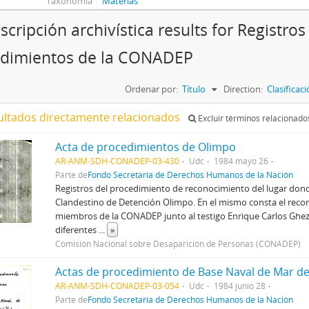
Taxonomía
Materias
scripción archivística results for Registros
dimientos de la CONADEP
Ordenar por:
Título
Direction:
Clasifica
ultados directamente relacionados
Excluir términos relacionado
Acta de procedimientos de Olimpo
AR-ANM-SDH-CONADEP-03-430
Udc
1984 mayo 26
Parte de
Fondo Secretaría de Derechos Humanos de la Nación
Registros del procedimiento de reconocimiento del lugar dond
Clandestino de Detención Olimpo. En el mismo consta el recor
miembros de la CONADEP junto al testigo Enrique Carlos Gheza
diferentes
...
»
Comisión Nacional sobre Desaparición de Personas (CONADEP)
Actas de procedimiento de Base Naval de Mar del
AR-ANM-SDH-CONADEP-03-054
Udc
1984 junio 28
Parte de
Fondo Secretaría de Derechos Humanos de la Nación