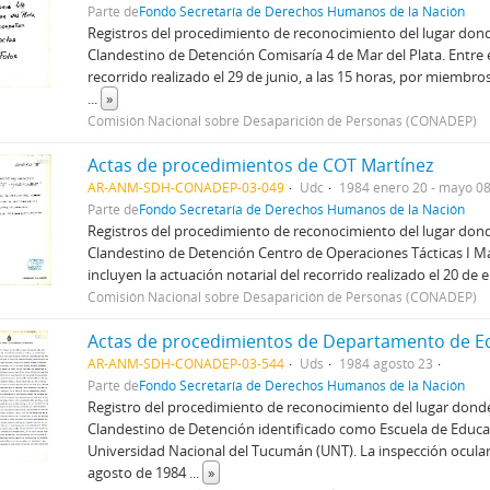
Parte de
Fondo Secretaría de Derechos Humanos de la Nación
Registros del procedimiento de reconocimiento del lugar dond
Clandestino de Detención Comisaría 4 de Mar del Plata. Entre e
recorrido realizado el 29 de junio, a las 15 horas, por miembr
...
»
Comisión Nacional sobre Desaparición de Personas (CONADEP)
Actas de procedimientos de COT Martínez
AR-ANM-SDH-CONADEP-03-049
Udc
1984 enero 20 - mayo 0
Parte de
Fondo Secretaría de Derechos Humanos de la Nación
Registros del procedimiento de reconocimiento del lugar dond
Clandestino de Detención Centro de Operaciones Tácticas I Mar
incluyen la actuación notarial del recorrido realizado el 20 de
Comisión Nacional sobre Desaparición de Personas (CONADEP)
AR-ANM-SDH-CONADEP-03-544
Uds
1984 agosto 23
Parte de
Fondo Secretaría de Derechos Humanos de la Nación
Registro del procedimiento de reconocimiento del lugar donde
Clandestino de Detención identificado como Escuela de Educaci
Universidad Nacional del Tucumán (UNT). La inspección ocular s
agosto de 1984
...
»