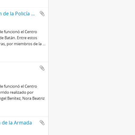
Actas de procedimientos de Destacamento Batán de la Policía de la Provincia de Buenos Aires
e funcionó el Centro
e Batán. Entre estos
horas, por miembros de la
...
e funcionó el Centro
rrido realizado por
gel Benítez, Nora Beatriz
a de la Armada