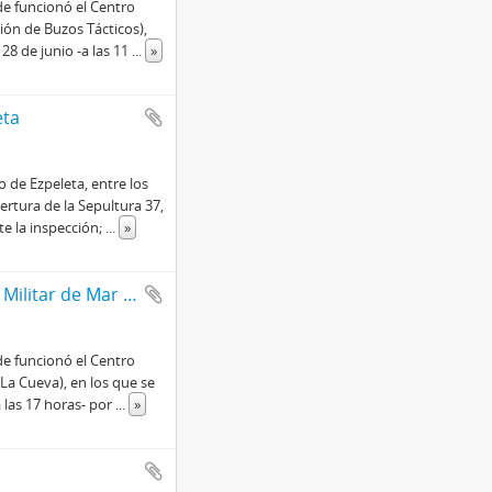
e funcionó el Centro
ión de Buzos Tácticos),
 28 de junio -a las 11
...
»
eta
 de Ezpeleta, entre los
pertura de la Sepultura 37,
te la inspección;
...
»
Actas de procedimiento de La Cueva (Base Aérea Militar de Mar del Plata)
e funcionó el Centro
La Cueva), en los que se
a las 17 horas- por
...
»