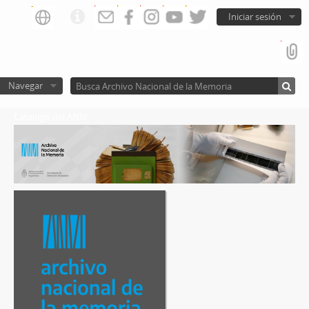
Iniciar sesión
Navegar
Catalogo del ANM