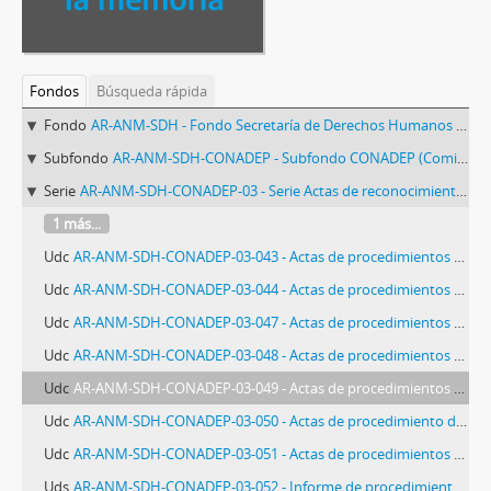
Fondos
Búsqueda rápida
Fondo
AR-ANM-SDH - Fondo Secretaría de Derechos Humanos de la Nación
Subfondo
AR-ANM-SDH-CONADEP - Subfondo CONADEP (Comisión Nacional sobre la Desaparición de Personas)
Serie
AR-ANM-SDH-CONADEP-03 - Serie Actas de reconocimiento y relevamiento documental sobre Centros Clandestinos de Detención
1 más...
Udc
AR-ANM-SDH-CONADEP-03-043 - Actas de procedimientos de Arana (División Cuatrerismo)
Udc
AR-ANM-SDH-CONADEP-03-044 - Actas de procedimientos de Pozo de Quilmes
Udc
AR-ANM-SDH-CONADEP-03-047 - Actas de procedimientos de Sierras Bayas o Monte Pelone
Udc
AR-ANM-SDH-CONADEP-03-048 - Actas de procedimientos de la Brigada de Investigaciones de Las Flores
Udc
AR-ANM-SDH-CONADEP-03-049 - Actas de procedimientos de COT Martínez
Udc
AR-ANM-SDH-CONADEP-03-050 - Actas de procedimiento de Puesto Vasco
Udc
AR-ANM-SDH-CONADEP-03-051 - Actas de procedimientos de la Brigada de Investigaciones de San Nicolás
Uds
AR-ANM-SDH-CONADEP-03-052 - Informe de procedimiento de Subcomisaría de Ingeniero Maschwitz