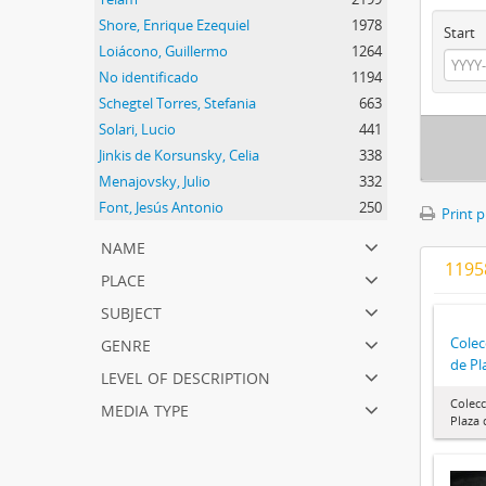
Shore, Enrique Ezequiel
1978
Start
Loiácono, Guillermo
1264
No identificado
1194
Schegtel Torres, Stefania
663
Solari, Lucio
441
Jinkis de Korsunsky, Celia
338
Menajovsky, Julio
332
Font, Jesús Antonio
250
Print 
name
11958
place
subject
genre
Colec
de Pl
level of description
media type
Colec
Plaza