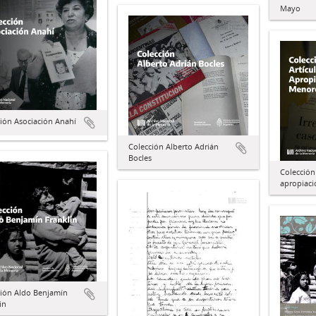
Mayo
ión Asociación Anahí
Colección Alberto Adrián
Bocles
Colección
apropiac
ción Aldo Benjamín
in