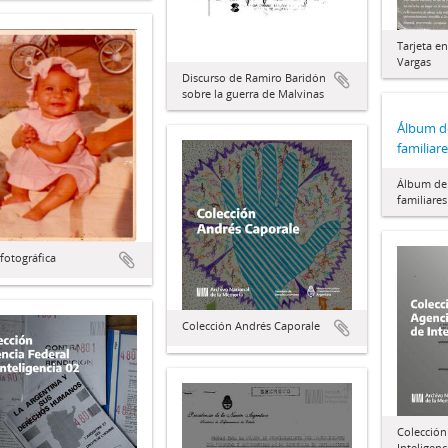
Tarjeta e
Vargas
Discurso de Ramiro Baridón
sobre la guerra de Malvinas
Álbum de
familiar
Álbum de 
familiares
fotográfica
Colección Andrés Caporale
Colección
Inteligenc