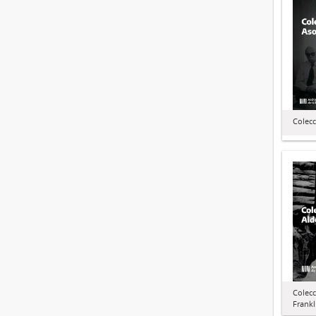
Colecc
Colec
Frankl