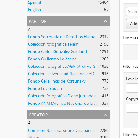
Spanish
15464
English
57
part of
Add 
All
Fondo Secretaría de Derechos Humanos de la Nación
2312
Limit res
Colección fotográfica Télam
2196
Fondo Carlos González Gartland
1291
Fondo Guillermo Loiácono
1263
Colección fotográfica AGN (Archivo General de la Nación)
1036
Filter re
Colección Universidad Nacional del Centro de la Provincia de Buenos Aires
916
Level 
Fondo Celia Jinkis de Korsunsky
775
Fondo Lucio Solari
738
Colección fotográfica Diario Jornada de Chubut
413
Copyri
Fondo ANM (Archivo Nacional de la Memoria)
337
creator
All
Comisión Nacional sobre Desaparición de Personas (CONADEP)
2280
Filter b
Télam
2199