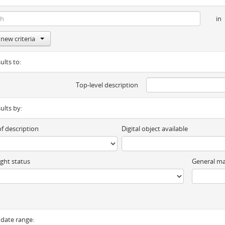
in
new criteria
ults to:
Top-level description
sults by:
of description
Digital object available
ght status
General ma
y date range: