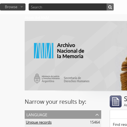
Browse
Atom del ANM
Narrow your results by:
Ar
language
Unique records
15464
Find res