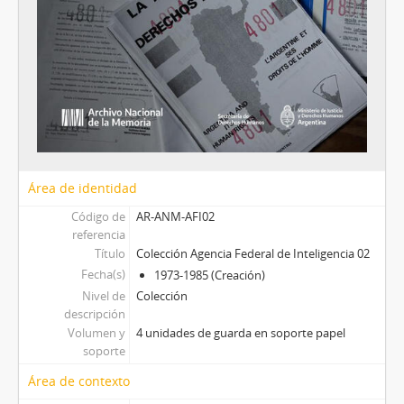
Área de identidad
Código de
AR-ANM-AFI02
referencia
Título
Colección Agencia Federal de Inteligencia 02
Fecha(s)
1973-1985 (Creación)
Nivel de
Colección
descripción
Volumen y
4 unidades de guarda en soporte papel
soporte
Área de contexto