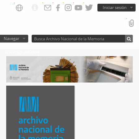
Iniciar sesión
Navegar
Catalogo del ANM