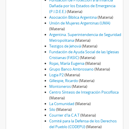
Fundación de Protección a la Infancia
Dañada por los Estados de Emergencia
(P.I.D.E.E.)
(Materia)
Asociación Bíblica Argentina
(Materia)
Unión de Mujeres Argentinas (UMA)
(Materia)
Argentina. Superintendencia de Seguridad
Metropolitana
(Materia)
Testigos de Jehová
(Materia)
Fundación de Ayuda Social de las Iglesias
Cristianas (FASIC)
(Materia)
Rojas, María Eugenia
(Materia)
Grupo Banco Ambrosiano
(Materia)
Logia P2
(Materia)
Gillespie, Ricardo
(Materia)
Montoneros
(Materia)
Centro Síntesis de Integración Psicofísica
(Materia)
La Comunidad
(Materia)
Silo
(Materia)
Courrier d'la C.A.T
(Materia)
Comité para la Defensa de los Derechos
del Pueblo (CODEPU)
(Materia)