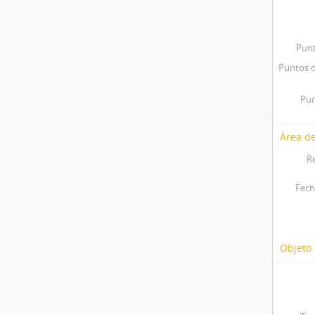
Punt
Puntos d
Pun
Área de
R
Fech
Objeto 