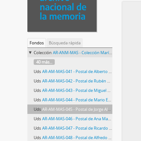
Fondos
Búsqueda rápida
Colección
AR-ANM-MAS - Colección María Angélica Sabelli
40 más...
Uds
AR-AM-MAS-041 - Postal de Alberto Carlos del Rey fusilado en la masacre de Trelew
Uds
AR-AM-MAS-042 - Postal de Rubén Pedro Bonet fusilado en la masacre de Trelew.
Uds
AR-AM-MAS-043 - Postal de Miguel Angel Polti fusilado en la masacre de Trelew
Uds
AR-AM-MAS-044 - Postal de Mario Emilio Delfino fusilado en la masacre de Trelew
Uds
AR-AM-MAS-045 - Postal de Jorge Alejandro Ulla fusilado en la masacre de Trelew
Uds
AR-AM-MAS-046 - Postal de Ana María Villarreal fusilada en la masacre de Trelew
Uds
AR-AM-MAS-047 - Postal de Ricardo René Haidar fusilado en la masacre de Trelew
Uds
AR-AM-MAS-048 - Postal de Alfredo Elías Kohon fusilado en la masacre de Trelew