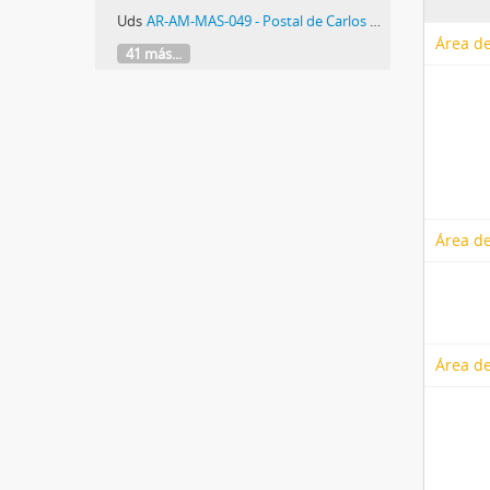
Uds
AR-AM-MAS-049 - Postal de Carlos Heriberto Astudillo fusilado en la masacre de Trelew
Área de
41 más...
Área de
Área de