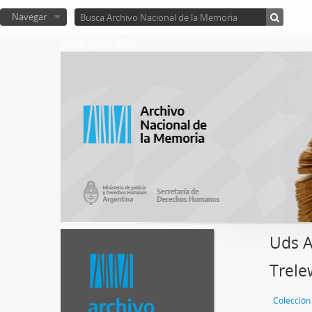
Navegar
Catalogo del ANM
Uds A
Trele
Colección