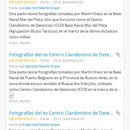
AR-ANM-MK-023
Parte
2010 diciembre 03
Parte de
Colección Martín Kraut
Esta parte reúne fotografías tomadas por Martín Kraut en la Base
Naval Mar del Plata, sitio que funcionó como el Centro
Clandestino de Detención (CCD) Base Naval Mar del Plata
(Agrupación Buzos Tácticos), en el marco de la última dictadura
cívico militar.
Kraut, Martín
Fotografías del ex Centro Clandestino de Detención (CCD) Buque 9 de Julio (Base Naval Puerto Belgrano)
AR-ANM-MK-004
Parte
2010 diciembre 02
Parte de
Colección Martín Kraut
Esta parte reúne fotografías tomadas por Martín Kraut en la Base
Naval de Puerto Belgrano en la Provincia de Buenos Aires, en la
zona donde estuvo anclado el Buque Ara 9 de Julio, utilizado
como Centro Clandestino de Detención (CCD) en el marco de la
...
»
Kraut, Martín
Fotografías del ex Centro Clandestino de Detención (CCD) Campo de la Ribera
AR-ANM-MK-014
Parte
2010 noviembre 02
Parte de
Colección Martín Kraut