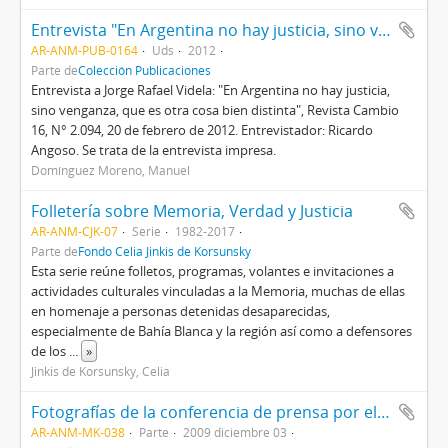
Entrevista "En Argentina no hay justicia, sino venganza, que es otra cosa bien distinta" a Jorge Rafael Videla, Revista Cambio 16, N° 2.094
AR-ANM-PUB-0164
Uds
2012
Parte de
Colección Publicaciones
Entrevista a Jorge Rafael Videla: "En Argentina no hay justicia,
sino venganza, que es otra cosa bien distinta", Revista Cambio
16, N° 2.094, 20 de febrero de 2012. Entrevistador: Ricardo
Angoso. Se trata de la entrevista impresa.
Domínguez Moreno, Manuel
Folletería sobre Memoria, Verdad y Justicia
AR-ANM-CJK-07
Serie
1982-2017
Parte de
Fondo Celia Jinkis de Korsunsky
Esta serie reúne folletos, programas, volantes e invitaciones a
actividades culturales vinculadas a la Memoria, muchas de ellas
en homenaje a personas detenidas desaparecidas,
especialmente de Bahía Blanca y la región así como a defensores
de los
...
»
Jinkis de Korsunsky, Celia
Fotografías de la conferencia de prensa por el hallazgo de los restos de Manuel Coley Robles
AR-ANM-MK-038
Parte
2009 diciembre 03