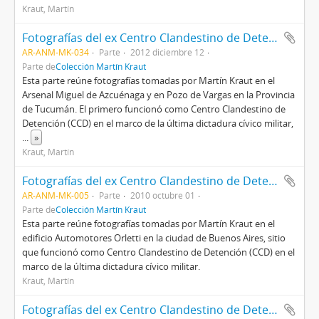
Kraut, Martín
Fotografías del ex Centro Clandestino de Detención (CCD) Arsenal Miguel de Azcuénaga y dPozo de Vargas
AR-ANM-MK-034
Parte
2012 diciembre 12
Parte de
Colección Martín Kraut
Esta parte reúne fotografías tomadas por Martín Kraut en el
Arsenal Miguel de Azcuénaga y en Pozo de Vargas en la Provincia
de Tucumán. El primero funcionó como Centro Clandestino de
Detención (CCD) en el marco de la última dictadura cívico militar,
...
»
Kraut, Martín
Fotografías del ex Centro Clandestino de Detención (CCD) Automotores Orletti
AR-ANM-MK-005
Parte
2010 octubre 01
Parte de
Colección Martín Kraut
Esta parte reúne fotografías tomadas por Martín Kraut en el
edificio Automotores Orletti en la ciudad de Buenos Aires, sitio
que funcionó como Centro Clandestino de Detención (CCD) en el
marco de la última dictadura cívico militar.
Kraut, Martín
Fotografías del ex Centro Clandestino de Detención (CCD) Base Naval Mar del Plata (Agrupación de Buzos Tácticos)