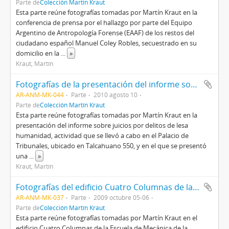
Parte de
Colección Martín Kraut
Esta parte reúne fotografías tomadas por Martín Kraut en la
conferencia de prensa por el hallazgo por parte del Equipo
Argentino de Antropología Forense (EAAF) de los restos del
ciudadano español Manuel Coley Robles, secuestrado en su
domicilio en la
...
»
Kraut, Martín
Fotografías de la presentación del informe sobre juicios de lesa humanidad
AR-ANM-MK-044
Parte
2010 agosto 10
Parte de
Colección Martín Kraut
Esta parte reúne fotografías tomadas por Martín Kraut en la
presentación del informe sobre juicios por delitos de lesa
humanidad, actividad que se llevó a cabo en el Palacio de
Tribunales, ubicado en Talcahuano 550, y en el que se presentó
una
...
»
Kraut, Martín
Fotografías del edificio Cuatro Columnas de la Escuela de Mecánica de la Armada
AR-ANM-MK-037
Parte
2009 octubre 05-06
Parte de
Colección Martín Kraut
Esta parte reúne fotografías tomadas por Martín Kraut en el
edificio Cuatro Columnas de la Escuela de Mecánica de la