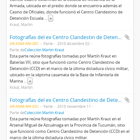
Armada, ubicada en el predio donde se encuentra además el
Casino de Oficiales, donde funcionó el Centro Clandestino de
Detención Escuela
...
»
Kraut, Martín
Fotografías del ex Centro Clandestin de Detención (CCD) Base de Infantería de Marina "Baterías" (Batería VII)
AR-ANM-MK-001
Parte
2010 diciembre 02
Parte de
Colección Martín Kraut
Esta parte reúne fotografías tomadas por Martín Kraut en
Baterías VII, sitio que funcionó como Centro Clandestino de
Detención (CCD) en el marco de la última dictadura cívico militar,
ubicado en la séptima casamata de la Base de Infantería de
Marina
...
»
Kraut, Martín
Fotografías del ex Centro Clandestino de Detención (CCD) Arsenal Miguel de Azcuénaga
AR-ANM-MK-031
Parte
2010 noviembre 11
Parte de
Colección Martín Kraut
Esta parte reúne fotografías tomadas por Martín Kraut en el
Arsenal Miguel de Azcuénaga en la Provincia de Tucumán, sitio
que funcionó como Centro Clandestino de Detención (CCD) en el
marco de la última dictadura cívico militar.