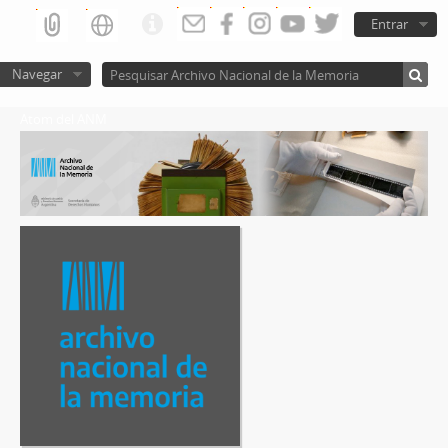
Entrar
Navegar
Atom del ANM