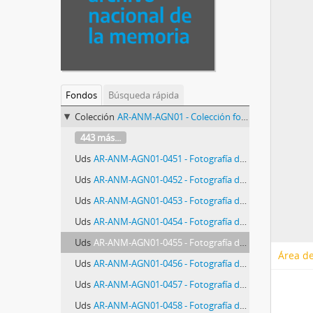
Fondos
Búsqueda rápida
Colección
AR-ANM-AGN01 - Colección fotográfica AGN (Archivo General de la Nación)
443 más...
Uds
AR-ANM-AGN01-0451 - Fotografía de ensayo de voto femenino
Uds
AR-ANM-AGN01-0452 - Fotografía del Día del Trabajador
Uds
AR-ANM-AGN01-0453 - Fotografía de furgón fúnebre en el Día del Trabajador
Uds
AR-ANM-AGN01-0454 - Fotografía de escoltas de los restos fúnebres de Ramón Falcón
Uds
AR-ANM-AGN01-0455 - Fotografía de manifestación del Partido Socialista
Área de
Uds
AR-ANM-AGN01-0456 - Fotografía de detención policial
Uds
AR-ANM-AGN01-0457 - Fotografía de Sociedad de Resistencia de Electricistas
Uds
AR-ANM-AGN01-0458 - Fotografía del Día del Trabajador