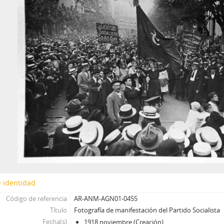
 identidad
Código de referencia
AR-ANM-AGN01-0455
Título
Fotografía de manifestación del Partido Socialista
Fecha(s)
1918 noviembre (Creación)