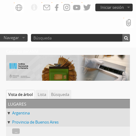
Iniciar sesión
Navegar
Catalogo del ANM
Vista de árbol
Lista
Búsqueda
lugares
Argentina
Provincia de Buenos Aires
...