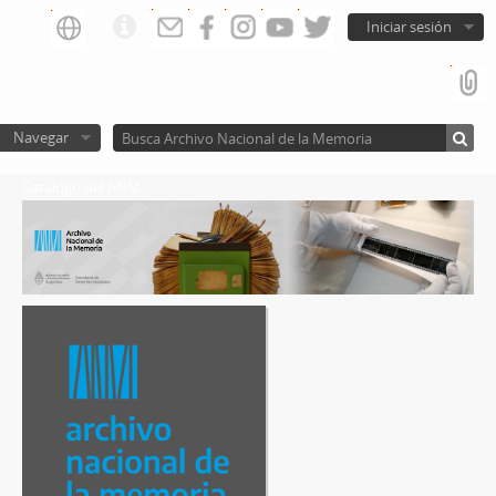
Iniciar sesión
Navegar
Catalogo del ANM