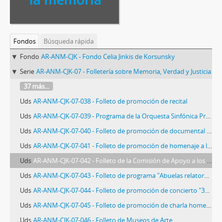
Fondos
Búsqueda rápida
Fondo
AR-ANM-CJK - Fondo Celia Jinkis de Korsunsky
Serie
AR-ANM-CJK-07 - Folletería sobre Memoria, Verdad y Justicia
37 más...
Uds
AR-ANM-CJK-07-038 - Folleto de promoción de recital
Uds
AR-ANM-CJK-07-039 - Programa de la Orquesta Sinfónica Provincial de Bahía Blanca
Uds
AR-ANM-CJK-07-040 - Folleto de promoción de documental sobre Eduardo Korsunsky
Uds
AR-ANM-CJK-07-041 - Folleto de promoción de homenaje a los desaparecidos de Morón
Uds
AR-ANM-CJK-07-042 - Folleto de la Comisión de Apoyo a los Juicios por Crímenes de Lesa Humanidad en Bahía Blanca
Uds
AR-ANM-CJK-07-043 - Folleto de programa "Abuelas relatoras"
Uds
AR-ANM-CJK-07-044 - Folleto de promoción de concierto "30.000 Mariposas"
Uds
AR-ANM-CJK-07-045 - Folleto de promoción de charla homenaje a Hugo Cañón
Uds
AR-ANM-CJK-07-046 - Folleto de Museos de Arte