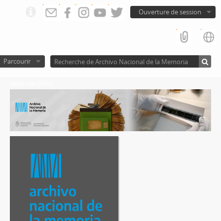
Ouverture de session
Parcourir
Atom del ANM