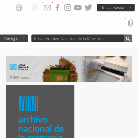
Iniciar sesión
Navegar
Catalogo del ANM