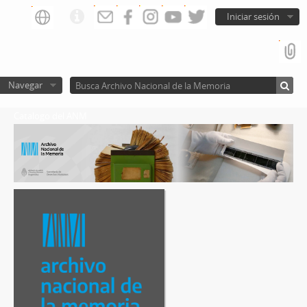
Iniciar sesión
Navegar
Catalogo del ANM