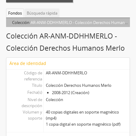
Fondos
Búsqueda rápida
Colección
AR-ANM-DDHHMERLO - Colección Derechos Humanos Merlo
Colección AR-ANM-DDHHMERLO -
Colección Derechos Humanos Merlo
Área de identidad
Código de
AR-ANM-DDHHMERLO
referencia
Título
Colección Derechos Humanos Merlo
Fecha(s)
2008-2012 (Creación)
Nivel de
Colección
descripción
Volumen y
40 copias digitales en soporte magnético
soporte
(mp4)
1 copia digital en soporte magnético (pdf)