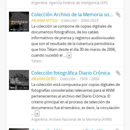
Argentina. Agencia Federal de Inteligencia (AFI)
Colección Archivo de la Memoria sobre la Masacre del taller textil de la calle Luis Viale
AR-ANM-MTTLV
Colección
2006-2023
La colección se compone de copias digitales de
documentos fotográficos, de los cables
informativos de prensa y registros audiovisuales
que son el resultado de la cobertura periodística
que hizo Télam desde el día 30 de marzo de 2006,
cuando sucedió el
...
»
Télam
Colección fotográfica Diario Crónica
AR-ANM-DCRO
Colección
1958 – 2004
La colección está compuesta por copias digitales de
fotografías consideradas relevantes para el ANM
pertenecientes al archivo del Diario Crónica. El
criterio principal en el proceso de selección de
documentos fue el temático, es decir, la vinculación
...
»
Argentina. Archivo Nacional de la Memoria (ANM)