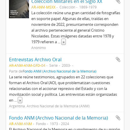
Colección Militares en el Siglo XX
AR-ANM-MSXX
Colección
1869-1979
La colección reúne una gran cantidad de fotografías
en soporte papel. Algunas de ellas, traídas en
noviembre de 2022, presuntamente corresponden
al archivo perteneciente al general Cristino
Nicolaides. Estas imágenes datadas entre 1978 y
1979 refieren a
...
»
Anónimo
Entrevistas Archivo Oral
AR-ANM-ANM-GFD-04
Serie
2003-
Parte de
Fondo ANM (Archivo Nacional de la Memoria)
La serie reúne testimonios, agrupados en 22 colecciones que
forman el Archivo Oral (AO), que problematizan cuestiones
relacionadas con el accionar represivo del Estado y con la
movilización social y política. Las entrevistas están organizadas
en
...
»
Argentina. Archivo Nacional de la Memoria (ANM)
Fondo ANM (Archivo Nacional de la Memoria)
AR-ANM-ANM
Fondo
1973 - 2024
El Archivo Nacional de la Memoria en cumplimiento de su misión