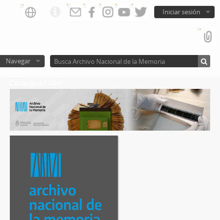
Iniciar sesión
Navegar
Catalogo del ANM