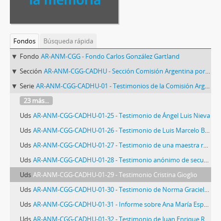
Fondos
Búsqueda rápida
Fondo
AR-ANM-CGG - Fondo Carlos González Gartland
Sección
AR-ANM-CGG-CADHU - Sección Comisión Argentina por los Derechos Humanos
Serie
AR-ANM-CGG-CADHU-01 - Testimonios de la Comisión Argentina de Derechos Humanos
23 más...
Uds
AR-ANM-CGG-CADHU-01-25 - Testimonio de Ángel Luis Nieva
Uds
AR-ANM-CGG-CADHU-01-26 - Testimonio de Luis Marcelo Bruschtein
Uds
AR-ANM-CGG-CADHU-01-27 - Testimonio de una maestra rural
Uds
AR-ANM-CGG-CADHU-01-28 - Testimonio anónimo de secuestro y detención
Uds
AR-ANM-CGG-CADHU-01-29 - Testimonio Cristina Gioglio
Uds
AR-ANM-CGG-CADHU-01-30 - Testimonio de Norma Graciela Ordoñez
Uds
AR-ANM-CGG-CADHU-01-31 - Informe sobre Ana María Espejo Gutiérrez
Uds
AR-ANM-CGG-CADHU-01-32 - Testimonio de Juan Enrique Roldán