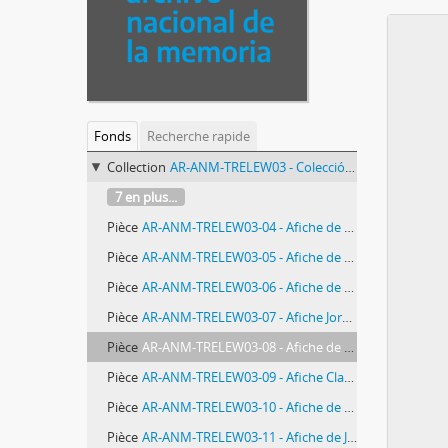
Fonds
Recherche rapide
Collection
AR-ANM-TRELEW03 - Colección Afiches de Trelew
7 en plus...
Pièce
AR-ANM-TRELEW03-04 - Afiche de Mariano Pujadas
Pièce
AR-ANM-TRELEW03-05 - Afiche de Graciela Lesgart de Yofre
Pièce
AR-ANM-TRELEW03-06 - Afiche de Humberto Segundo Suarez
Pièce
AR-ANM-TRELEW03-07 - Afiche Jorge Alejandro Ulla
Pièce
AR-ANM-TRELEW03-08 - Afiche de Humberto Adrian Toschi
Pièce
AR-ANM-TRELEW03-09 - Afiche Clarisa Lea Place
Pièce
AR-ANM-TRELEW03-10 - Afiche de Maria Angelica Sabelli
Pièce
AR-ANM-TRELEW03-11 - Afiche de José Ricardo Mena