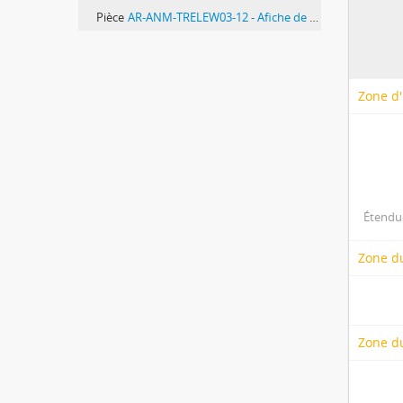
Pièce
AR-ANM-TRELEW03-12 - Afiche de Ana Villareal de Santucho
Zone d'
Étendue
Zone d
Zone du