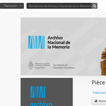
Parcourir
Atom del ANM
Pièce
Colección
Autr