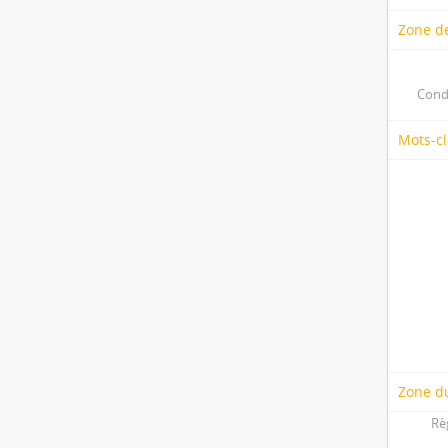
Zone de
Cond
Mots-cl
Zone du
Rè