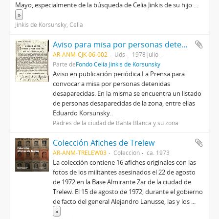
Mayo, especialmente de la búsqueda de Celia Jinkis de su hijo
...
»
Jinkis de Korsunsky, Celia
Aviso para misa por personas detenidas desaparecidas
AR-ANM-CJK-06-002
Uds
1978 julio
Parte de
Fondo Celia Jinkis de Korsunsky
Aviso en publicación periódica La Prensa para
convocar a misa por personas detenidas
desaparecidas. En la misma se encuentra un listado
de personas desaparecidas de la zona, entre ellas
Eduardo Korsunsky.
Padres de la ciudad de Bahía Blanca y su zona
Colección Afiches de Trelew
AR-ANM-TRELEW03
Colección
ca. 1973
La colección contiene 16 afiches originales con las
fotos de los militantes asesinados el 22 de agosto
de 1972 en la Base Almirante Zar de la ciudad de
Trelew. El 15 de agosto de 1972, durante el gobierno
de facto del general Alejandro Lanusse, las y los
...
»