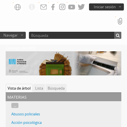
Iniciar sesión
Navegar
Catalogo del ANM
Vista de árbol
Lista
Búsqueda
materias
...
Abusos policiales
Acción psicológica