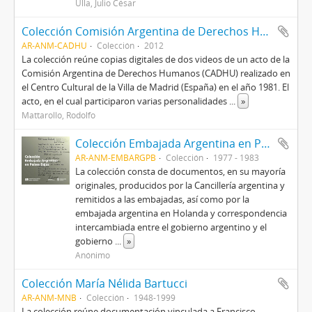
Ulla, Julio César
Colección Comisión Argentina de Derechos Humanos (CADHU)
AR-ANM-CADHU
Colección
2012
La colección reúne copias digitales de dos videos de un acto de la
Comisión Argentina de Derechos Humanos (CADHU) realizado en
el Centro Cultural de la Villa de Madrid (España) en el año 1981. El
acto, en el cual participaron varias personalidades
...
»
Mattarollo, Rodolfo
Colección Embajada Argentina en Países Bajos
AR-ANM-EMBARGPB
Colección
1977 - 1983
La colección consta de documentos, en su mayoría
originales, producidos por la Cancillería argentina y
remitidos a las embajadas, así como por la
embajada argentina en Holanda y correspondencia
intercambiada entre el gobierno argentino y el
gobierno
...
»
Anónimo
Colección María Nélida Bartucci
AR-ANM-MNB
Colección
1948-1999
La colección reúne documentación vinculada a Francisco