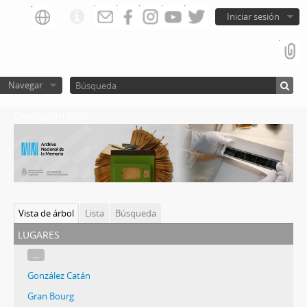
Iniciar sesión
Navegar
Catalogo del ANM
Vista de árbol
Lista
Búsqueda
lugares
...
González Catán
Gran Bourg