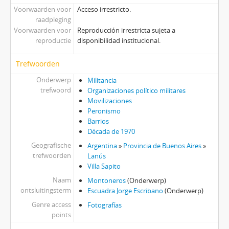
Voorwaarden voor
Acceso irrestricto.
raadpleging
Voorwaarden voor
Reproducción irrestricta sujeta a
reproductie
disponibilidad institucional.
Trefwoorden
Onderwerp
Militancia
trefwoord
Organizaciones político militares
Movilizaciones
Peronismo
Barrios
Década de 1970
Geografische
Argentina
»
Provincia de Buenos Aires
»
trefwoorden
Lanús
Villa Sapito
Naam
Montoneros
(Onderwerp)
ontsluitingsterm
Escuadra Jorge Escribano
(Onderwerp)
Genre access
Fotografías
points