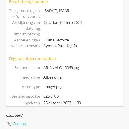
Beschrijvingsbeheer
Toegepaste regels
ISAD (G), ISAAR
en/of conventies
Verwijdering van
Creación: febrero 2023
datering
archiefvorming
Aantekeningen
Liliana Belforte
van de archivaris
Aymará Pais Negrín
Digitaal object metadata
Bestandsnaam
AR-ANM-GL-0069.jpg
mediatype
Afbeelding
Mime-type
image/jpeg
Bestandsgrootte
625.8 KiB
ingelezen
25 oktober 2023 11:39
Clipboard
Voeg toe