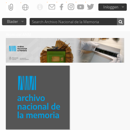
Inloggen
Blader
Atom del ANM