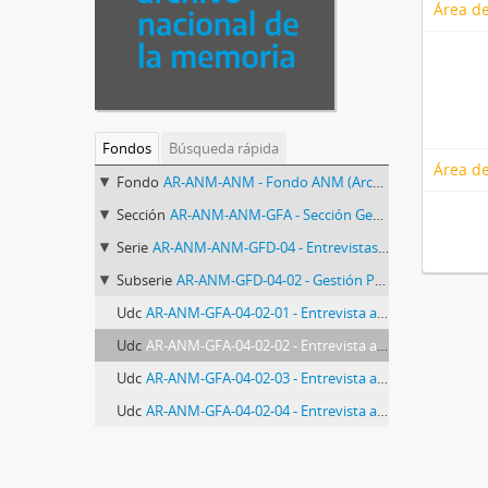
Área de
Fondos
Búsqueda rápida
Área de
Fondo
AR-ANM-ANM - Fondo ANM (Archivo Nacional de la Memoria)
Sección
AR-ANM-ANM-GFA - Sección Gestión de Fondos Audiovisuales del ANM
Serie
AR-ANM-ANM-GFD-04 - Entrevistas Archivo Oral
Subserie
AR-ANM-GFD-04-02 - Gestión Pública en Derechos Humanos
Udc
AR-ANM-GFA-04-02-01 - Entrevista a Federico Villegas Beltran
Udc
AR-ANM-GFA-04-02-02 - Entrevista a Eduardo Luis Duhalde
Udc
AR-ANM-GFA-04-02-03 - Entrevista a Rodolfo Mattarollo
Udc
AR-ANM-GFA-04-02-04 - Entrevista a Martín Fresneda