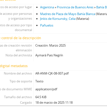
os de acceso por lugar
Argentina
»
Provincia de Buenos Aires
»
Bahía B
e acceso por personas
Madres de Plaza de Mayo Bahía Blanca
(Materi
y organizaciones
Jinkis de Korsunsky, Celia
(Materia)
tos de acceso por tipo
Pañuelos
documental
 control de la descripción
as de creación revisión
Creación: Marzo 2025
eliminación
Nota del archivista
Aymará Pais Negrín
digital metadatos
Nombre del archivo
AR-ANM-CJK-08-007.pdf
Tipo de soporte
Texto
o de documento MIME
application/pdf
Tamaño del archivo
64.5 KiB
Cargado
18 de marzo de 2025 11:18