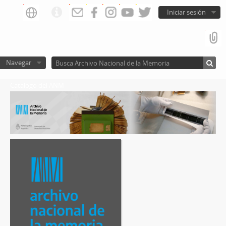
Iniciar sesión
Navegar
Catalogo del ANM