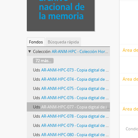
Fondos
Búsqueda rápida
Área de
Colección
AR-ANM-HPC - Colección Horacio Pietragalla Corti
72 más...
Uds
AR-ANM-HPC-073 - Copia digital de telegrama del Secretario Alejandro P. Guardone
Área de
Uds
AR-ANM-HPC-074 - Copia digital de carta abierta de Abuelas de Plaza de Mayo a familiares de víctimas del terrorismo de Estado
Uds
AR-ANM-HPC-075 - Copia digital de telegrama de la Delegación de San Martín de la Policía Federal Argentina (PFA) a la Comisaría N°38 de Capital Federal
Uds
AR-ANM-HPC-076 - Copia digital de diploma de jura de la bandera de Horacio Miguel Pietragalla
Uds
AR-ANM-HPC-077 - Copia digital de informe de Abuelas de Plaza de Mayo
Área de
Uds
AR-ANM-HPC-078 - Copia digital de nota del Juzgado de Instrucción Militar N° 6 del Estado Mayor General de la Fuerza Aérea Argentina a José Antonio Corti
Uds
AR-ANM-HPC-079 - Copia digital de carta abierta de Abuelas de Plaza de Mayo
Condic
Uds
AR-ANM-HPC-080 - Copia digital de acta notarial de Stella Maris Corti