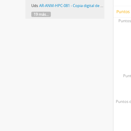
Uds
AR-ANM-HPC-081 - Copia digital de telegrama de la Fiscalía Nacional de Primera Instancia en lo Criminal y Correccional Federal 3 y 5
Puntos
19 más...
Puntos
Punt
Puntos d