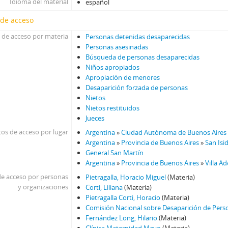
Idioma del material
español
 de acceso
 de acceso por materia
Personas detenidas desaparecidas
Personas asesinadas
Búsqueda de personas desaparecidas
Niños apropiados
Apropiación de menores
Desaparición forzada de personas
Nietos
Nietos restituidos
Jueces
os de acceso por lugar
Argentina
»
Ciudad Autónoma de Buenos Aires
Argentina
»
Provincia de Buenos Aires
»
San Isi
General San Martín
Argentina
»
Provincia de Buenos Aires
»
Villa Ad
e acceso por personas
Pietragalla, Horacio Miguel
(Materia)
y organizaciones
Corti, Liliana
(Materia)
Pietragalla Corti, Horacio
(Materia)
Comisión Nacional sobre Desaparición de Per
Fernández Long, Hilario
(Materia)
Clínica Maternidad Mayo
(Materia)