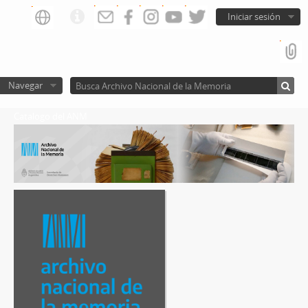
Iniciar sesión
Navegar
Catalogo del ANM