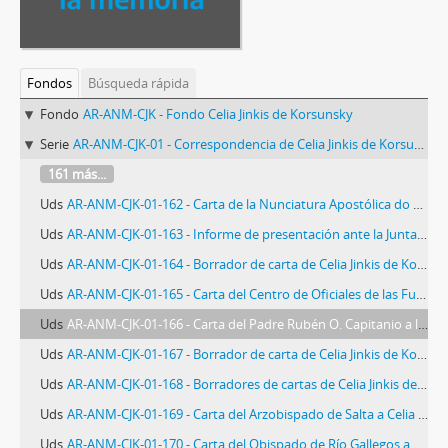
Fondos
Búsqueda rápida
Fondo
AR-ANM-CJK - Fondo Celia Jinkis de Korsunsky
Serie
AR-ANM-CJK-01 - Correspondencia de Celia Jinkis de Korsunsky
161 más...
Uds
AR-ANM-CJK-01-162 - Carta de la Nunciatura Apostólica do Brasil a Celia Jinkis de Korsunsky
Uds
AR-ANM-CJK-01-163 - Informe de presentación ante la Junta Militar
Uds
AR-ANM-CJK-01-164 - Borrador de carta de Celia Jinkis de Korsunsky a la Academia Nacional de Medicina y al Presidente del Consejo Federal de Entidades Médicas Colegaidas (COMFECO)
Uds
AR-ANM-CJK-01-165 - Carta del Centro de Oficiales de las Fuerzas Armadas a Celia Jinkis de Korsunsky
Uds
AR-ANM-CJK-01-166 - Carta del Padre Rubén O. Capitanio a las Madres de los Desaparecidos
Uds
AR-ANM-CJK-01-167 - Borrador de carta de Celia Jinkis de Korsunsky a Monseñor Mario José Serra
Uds
AR-ANM-CJK-01-168 - Borradores de cartas de Celia Jinkis de Korsunsky a los Monseñores Vicente Faustino Zazpe y José M. Pérez
Uds
AR-ANM-CJK-01-169 - Carta del Arzobispado de Salta a Celia Jinkis de Korsunsky
Uds
AR-ANM-CJK-01-170 - Carta del Obispado de Río Gallegos a Celia Jinkis de Korsunsky