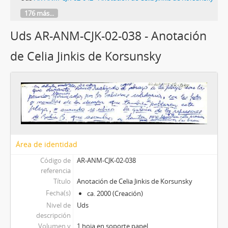
176 más...
Uds AR-ANM-CJK-02-038 - Anotación
de Celia Jinkis de Korsunsky
Área de identidad
Código de
AR-ANM-CJK-02-038
referencia
Título
Anotación de Celia Jinkis de Korsunsky
Fecha(s)
ca. 2000 (Creación)
Nivel de
Uds
descripción
Volumen y
1 hoja en soporte papel