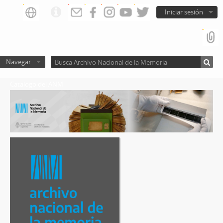
Iniciar sesión
Navegar
Catalogo del ANM