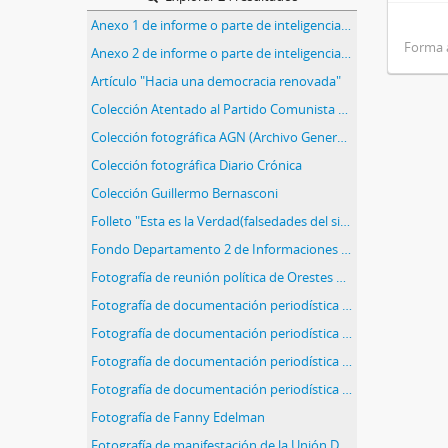
Anexo 1 de informe o parte de inteligencia con comunicado de dirigentes comunistas
Forma 
Anexo 2 de informe o parte de inteligencia con publicación "Movimiento" y sobre dirigido al Sindicato Luz y Fuerza
Artículo "Hacia una democracia renovada"
Colección Atentado al Partido Comunista de Quilmes
Colección fotográfica AGN (Archivo General de la Nación)
Colección fotográfica Diario Crónica
Colección Guillermo Bernasconi
Folleto "Esta es la Verdad(falsedades del sionismo sobre la supuesta discriminación a los judíos en la URSS)"
Fondo Departamento 2 de Informaciones de la Policía de la Provincia de San Juan
Fotografía de reunión política de Orestes Ghioldi
Fotografía de documentación periodística referida a la consigna "Braden o Perón"
Fotografía de documentación periodística referida a la consigna "Braden o Perón"
Fotografía de documentación periodística referida a la consigna "Braden o Perón"
Fotografía de documentación periodística referida a la consigna "Braden o Perón"
Fotografía de Fanny Edelman
Fotografía de manifestación de la Unión Democrática