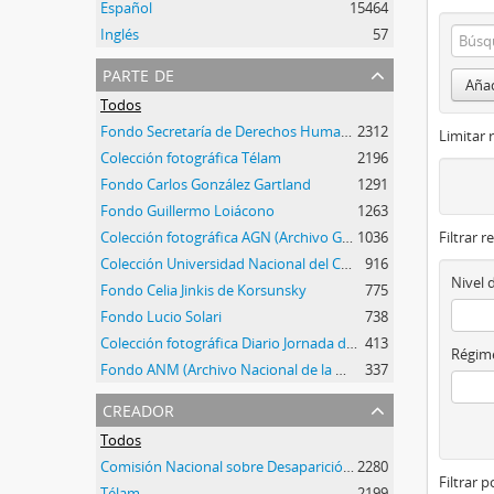
Español
15464
Inglés
57
parte de
Añad
Todos
Fondo Secretaría de Derechos Humanos de la Nación
2312
Limitar 
Colección fotográfica Télam
2196
Fondo Carlos González Gartland
1291
Fondo Guillermo Loiácono
1263
Colección fotográfica AGN (Archivo General de la Nación)
1036
Filtrar r
Colección Universidad Nacional del Centro de la Provincia de Buenos Aires
916
Nivel 
Fondo Celia Jinkis de Korsunsky
775
Fondo Lucio Solari
738
Colección fotográfica Diario Jornada de Chubut
413
Régime
Fondo ANM (Archivo Nacional de la Memoria)
337
creador
Todos
Comisión Nacional sobre Desaparición de Personas (CONADEP)
2280
Filtrar 
Télam
2199