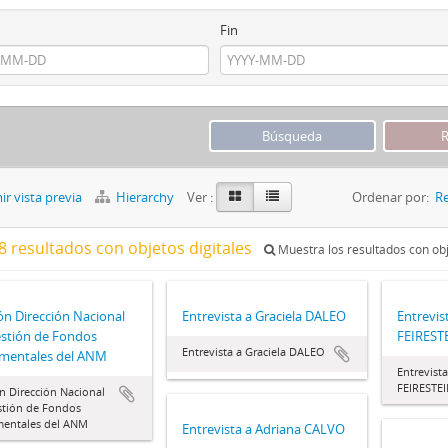
Fin
r vista previa
Hierarchy
Ver :
Ordenar por:
Re
8 resultados con objetos digitales
Muestra los resultados con obj
ón Dirección Nacional
Entrevista a Graciela DALEO
Entrevis
stión de Fondos
FEIREST
Entrevista a Graciela DALEO
mentales del ANM
Entrevista
FEIRESTE
n Dirección Nacional
stión de Fondos
entales del ANM
Entrevista a Adriana CALVO