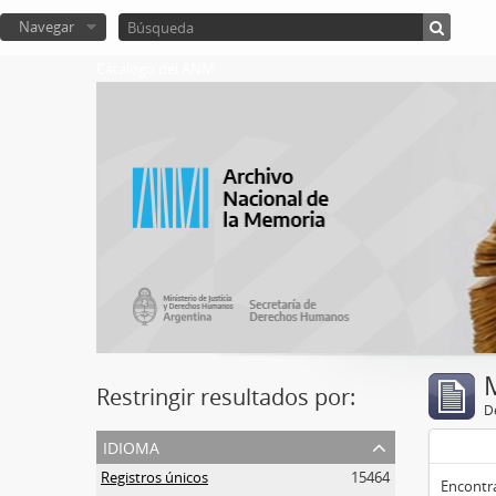
Navegar
Catalogo del ANM
Restringir resultados por:
De
idioma
Registros únicos
15464
Encontra