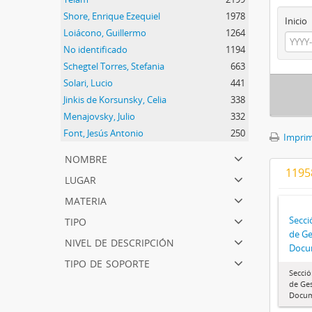
Shore, Enrique Ezequiel
1978
Inicio
Loiácono, Guillermo
1264
No identificado
1194
Schegtel Torres, Stefania
663
Solari, Lucio
441
Jinkis de Korsunsky, Celia
338
Menajovsky, Julio
332
Font, Jesús Antonio
250
Imprimi
nombre
1195
lugar
materia
tipo
Secci
de Ge
nivel de descripción
Docu
tipo de soporte
Secció
de Ge
Docum