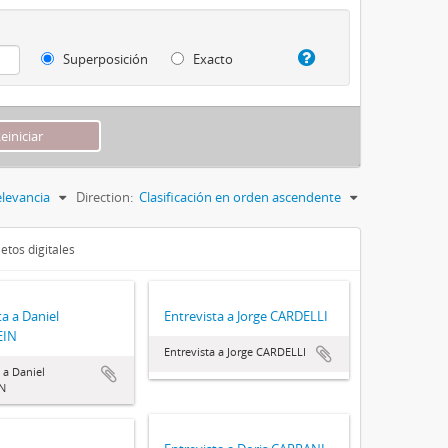
Superposición
Exacto
levancia
Direction:
Clasificación en orden ascendente
etos digitales
ta a Daniel
Entrevista a Jorge CARDELLI
EIN
Entrevista a Jorge CARDELLI
 a Daniel
IN