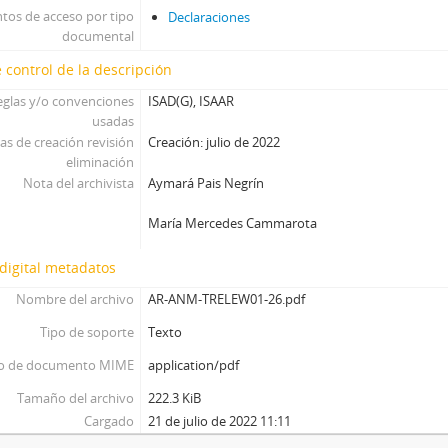
tos de acceso por tipo
Declaraciones
documental
 control de la descripción
eglas y/o convenciones
ISAD(G), ISAAR
usadas
as de creación revisión
Creación: julio de 2022
eliminación
Nota del archivista
Aymará Pais Negrín
María Mercedes Cammarota
digital metadatos
Nombre del archivo
AR-ANM-TRELEW01-26.pdf
Tipo de soporte
Texto
o de documento MIME
application/pdf
Tamaño del archivo
222.3 KiB
Cargado
21 de julio de 2022 11:11