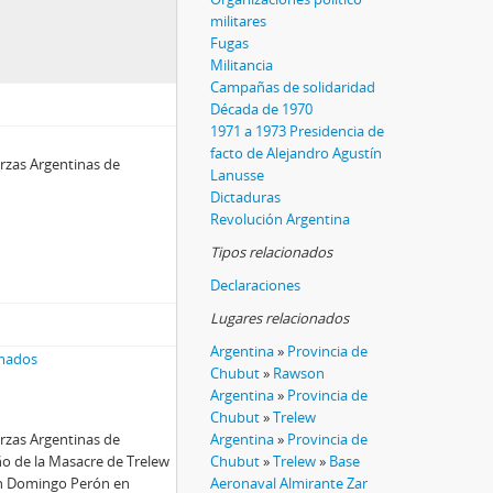
militares
Fugas
Militancia
Campañas de solidaridad
Década de 1970
1971 a 1973 Presidencia de
facto de Alejandro Agustín
erzas Argentinas de
Lanusse
Dictaduras
Revolución Argentina
Tipos relacionados
Declaraciones
Lugares relacionados
Argentina
»
Provincia de
rmados
Chubut
»
Rawson
Argentina
»
Provincia de
Chubut
»
Trelew
erzas Argentinas de
Argentina
»
Provincia de
ño de la Masacre de Trelew
Chubut
»
Trelew
»
Base
uan Domingo Perón en
Aeronaval Almirante Zar