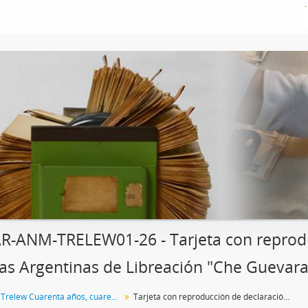
R-ANM-TRELEW01-26 - Tarjeta con reprodu
as Argentinas de Libreación "Che Guevara
Colección Trelew Cuarenta años, cuarenta documentos
Tarjeta con reproducción de declaración de las Fuerzas Argentinas de Libreación "Che Guevara"