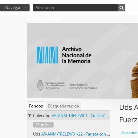
Navegar
Catalogo del ANM
Uds A
Fondos
Búsqueda rápida
Colección
AR-ANM-TRELEW01 - Colección Trelew Cuarenta años, cuarenta documentos
Fuerz
21 más...
Uds
AR-ANM-TRELEW01-22 - Tarjeta con reproducción de declaración de Agustín Tosco