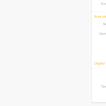
Pun
Área de
R
Fech
Objeto 
Tip