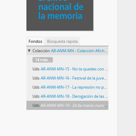
Fondos
Búsqueda rápida
Colección
AR-ANM-MN - Colección Afiches sobre violaciones a los derechos humanos
14 más...
Uds
AR-ANM-MN-15 - No te quedes con la duda
Uds
AR-ANM-MN-16 - Festival de la juventud por la verdad y la justicia
Uds
AR-ANM-MN-17 - La represión no puede detener la lucha
Uds
AR-ANM-MN-18 - Derogación de las leyes de obediencia y punto final
Uds
AR-ANM-MN-19 - 24 de marzo nunca más