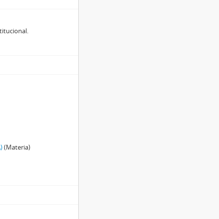
titucional.
)
(Materia)