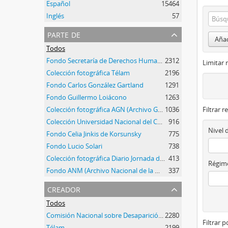
Español
15464
Inglés
57
parte de
Añad
Todos
Fondo Secretaría de Derechos Humanos de la Nación
2312
Limitar 
Colección fotográfica Télam
2196
Fondo Carlos González Gartland
1291
Fondo Guillermo Loiácono
1263
Colección fotográfica AGN (Archivo General de la Nación)
1036
Filtrar r
Colección Universidad Nacional del Centro de la Provincia de Buenos Aires
916
Nivel 
Fondo Celia Jinkis de Korsunsky
775
Fondo Lucio Solari
738
Colección fotográfica Diario Jornada de Chubut
413
Régime
Fondo ANM (Archivo Nacional de la Memoria)
337
creador
Todos
Comisión Nacional sobre Desaparición de Personas (CONADEP)
2280
Filtrar 
Télam
2199