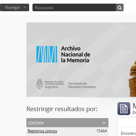
Navegar
Catalogo del ANM
Restringir resultados por:
De
idioma
Registros únicos
15464
Encontra