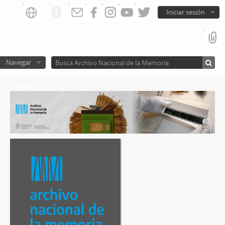
Iniciar sesión
Navegar
Catalogo del ANM