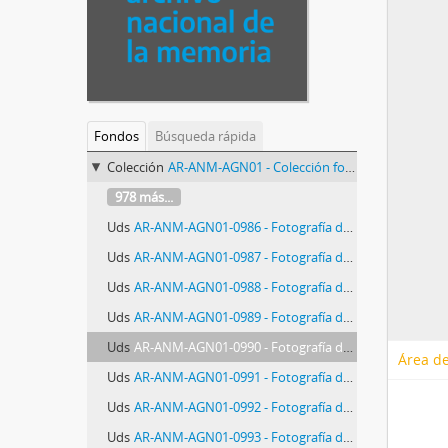
Fondos
Búsqueda rápida
Colección
AR-ANM-AGN01 - Colección fotográfica AGN (Archivo General de la Nación)
978 más...
Uds
AR-ANM-AGN01-0986 - Fotografía del atentado a Francisco Soldati
Uds
AR-ANM-AGN01-0987 - Fotografía de atentado con bomba
Uds
AR-ANM-AGN01-0988 - Fotografía de Walter Klein
Uds
AR-ANM-AGN01-0989 - Fotografía del Operativo Dorrego
Uds
AR-ANM-AGN01-0990 - Fotografía del ERP en conferencia de prensa
Área de
Uds
AR-ANM-AGN01-0991 - Fotografía de presos a disposición del Poder Ejecutivo Nacional
Uds
AR-ANM-AGN01-0992 - Fotografía de juicio a sindicalistas
Uds
AR-ANM-AGN01-0993 - Fotografía del Movimiento Patriótico Nacional