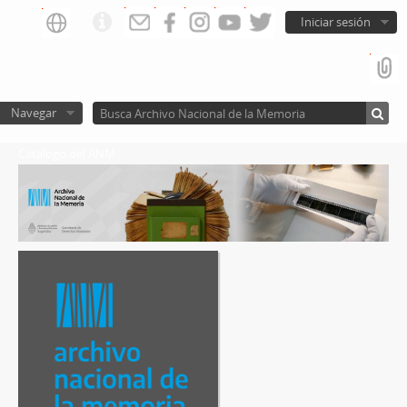
Iniciar sesión
Navegar
Catalogo del ANM