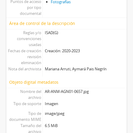
Puntos de acceso
Fotografías
por tipo
documental
Área de control de la descripción
Reglas y/o
ISAD(G)
convenciones
usadas
Fechas de creación
Creación: 2020-2023
revisión
eliminación
Nota del archivista
Mariana Arruti, Aymará Pais Negrín
Objeto digital metadatos
Nombre del
AR-ANM-AGN01-0657.jpg
archivo
Tipo de soporte
Imagen
Tipo de
image/jpeg
documento MIME
Tamaño del
6.5 MiB
archivo