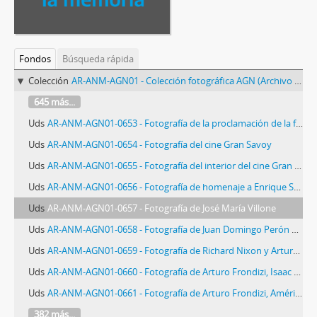
Fondos
Búsqueda rápida
Colección
AR-ANM-AGN01 - Colección fotográfica AGN (Archivo General de la Nación)
645 más...
Uds
AR-ANM-AGN01-0653 - Fotografía de la proclamación de la fórmula Tamborini - Mosca
Uds
AR-ANM-AGN01-0654 - Fotografía del cine Gran Savoy
Uds
AR-ANM-AGN01-0655 - Fotografía del interior del cine Gran Savoy
Uds
AR-ANM-AGN01-0656 - Fotografía de homenaje a Enrique Santos Discépolo
Uds
AR-ANM-AGN01-0657 - Fotografía de José María Villone
Uds
AR-ANM-AGN01-0658 - Fotografía de Juan Domingo Perón en Puerta de Hierro
Uds
AR-ANM-AGN01-0659 - Fotografía de Richard Nixon y Arturo Frondizi
Uds
AR-ANM-AGN01-0660 - Fotografía de Arturo Frondizi, Isaac Rojas y Pedro Eugenio Aramburu
Uds
AR-ANM-AGN01-0661 - Fotografía de Arturo Frondizi, Américo Ghioldi y Alicia Moreau de Justo
382 más...