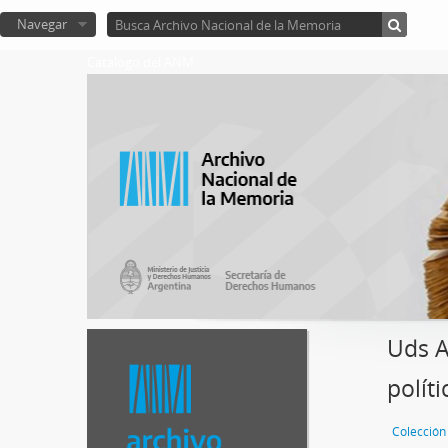
Navegar
Catalogo del ANM
Uds A
polít