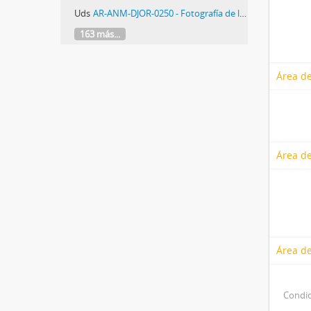
Uds
AR-ANM-DJOR-0250 - Fotografía de los sobrevivientes de la masacre de Trelew
163 más...
Área de
Área de
Área de
Condic