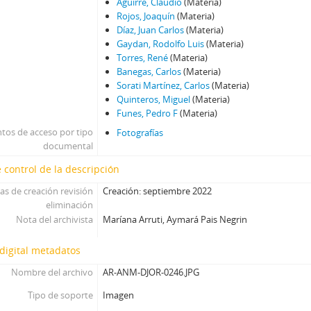
Aguirre, Claudio
(Materia)
Rojos, Joaquín
(Materia)
Díaz, Juan Carlos
(Materia)
Gaydan, Rodolfo Luis
(Materia)
Torres, René
(Materia)
Banegas, Carlos
(Materia)
Sorati Martínez, Carlos
(Materia)
Quinteros, Miguel
(Materia)
Funes, Pedro F
(Materia)
tos de acceso por tipo
Fotografías
documental
 control de la descripción
as de creación revisión
Creación: septiembre 2022
eliminación
Nota del archivista
Maríana Arruti, Aymará Pais Negrin
digital metadatos
Nombre del archivo
AR-ANM-DJOR-0246.JPG
Tipo de soporte
Imagen