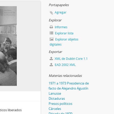
Portapapeles
Agregar
Explorar
Informes
Explorar lista
Explorar objetos
digitales
Exportar
XML de Dublin Core 1.1
EAD 2002 XML
Materias relacionadas
1971 a 1973 Presidencia de
facto de Alejandro Agustín
Lanusse
Dictaduras
Presos políticos
Cárceles
ticos liberados
Década de 1970